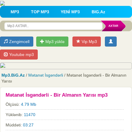
MP3
TOP MP3
YENİ MP3
BIG.Az
Zengimcell
Mp3 yüklə
Vip Mp3
Youtube mp3
Mp3.BiG.Az
/
Mətanət İsgəndərli
/ Mətanət İsgəndərli - Bir Almanın
Yarısı
Mətanət İsgəndərli - Bir Almanın Yarısı mp3
Ölçüsü:
4.79 Mb
Yüklənib:
11470
Müddəti:
03:27