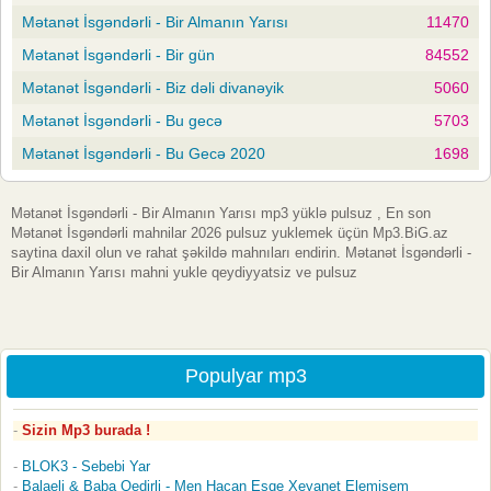
Mətanət İsgəndərli - Bir Almanın Yarısı
11470
Mətanət İsgəndərli - Bir gün
84552
Mətanət İsgəndərli - Biz dəli divanəyik
5060
Mətanət İsgəndərli - Bu gecə
5703
Mətanət İsgəndərli - Bu Gecə 2020
1698
Mətanət İsgəndərli - Bir Almanın Yarısı mp3 yüklə pulsuz , En son
Mətanət İsgəndərli mahnilar 2026 pulsuz yuklemek üçün Mp3.BiG.az
saytina daxil olun ve rahat şəkildə mahnıları endirin. Mətanət İsgəndərli -
Bir Almanın Yarısı mahni yukle qeydiyyatsiz ve pulsuz
Populyar mp3
Sizin Mp3 burada !
BLOK3 - Sebebi Yar
Balaeli & Baba Qedirli - Men Hacan Esqe Xeyanet Elemisem