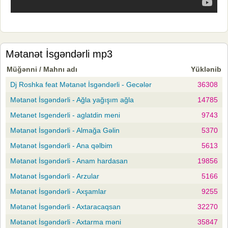
Mətanət İsgəndərli mp3
Müğənni / Mahnı adı
Yüklənib
Dj Roshka feat Mətanət İsgəndərli - Gecələr
36308
Mətanət İsgəndərli - Ağla yağışım ağla
14785
Metanet Isgenderli - aglatdin meni
9743
Mətanət İsgəndərli - Almağa Gəlin
5370
Mətanət İsgəndərli - Ana qəlbim
5613
Mətanət İsgəndərli - Anam hardasan
19856
Mətanət İsgəndərli - Arzular
5166
Mətanət İsgəndərli - Axşamlar
9255
Mətanət İsgəndərli - Axtaracaqsan
32270
Mətanət İsgəndərli - Axtarma məni
35847