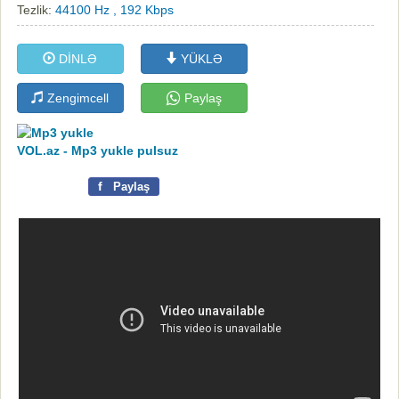
Tezlik:
44100 Hz , 192 Kbps
DİNLƏ
YÜKLƏ
Zengimcell
Paylaş
VOL.az - Mp3 yukle pulsuz
f
Paylaş