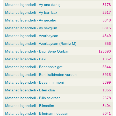
Mətanət İsgəndərli - Ay ana danış
3178
Mətanət İsgəndərli - Ay bəri bax
2517
Mətanət İsgəndərli - Ay gecələr
5348
Mətanət İsgəndərli - Ay sevgilim
6815
Mətanət İsgəndərli - Azərbaycan
4849
Mətanət İsgəndərli - Azərbaycan (Ramiz M)
856
Mətanət İsgəndərli - Bacı Sənə Qurban
123690
Mətanət İsgəndərli - Bakı
1352
Mətanət İsgəndərli - Bəhanəsiz get
5344
Mətanət İsgəndərli - Beni kalbimden vurdun
5915
Mətanət İsgəndərli - Bəyənmir məni
3399
Mətanət İsgəndərli - Bilən olsa
1966
Mətanət İsgəndərli - Bilib sevirsən
2678
Mətanət İsgəndərli - Bilmedim
3404
Mətanət İsgəndərli - Bilmirəm necəsən
5041