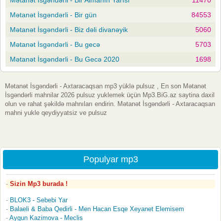
Mətanət İsgəndərli - Bir gün
84553
Mətanət İsgəndərli - Biz dəli divanəyik
5060
Mətanət İsgəndərli - Bu gecə
5703
Mətanət İsgəndərli - Bu Gecə 2020
1698
Mətanət İsgəndərli - Axtaracaqsan mp3 yüklə pulsuz , En son Mətanət
İsgəndərli mahnilar 2026 pulsuz yuklemek üçün Mp3.BiG.az saytina daxil
olun ve rahat şəkildə mahnıları endirin. Mətanət İsgəndərli - Axtaracaqsan
mahni yukle qeydiyyatsiz ve pulsuz
Populyar mp3
Sizin Mp3 burada !
BLOK3 - Sebebi Yar
Balaeli & Baba Qedirli - Men Hacan Esqe Xeyanet Elemisem
Aygun Kazimova - Meclis