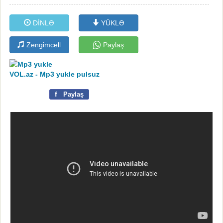
DİNLƏ
YÜKLƏ
Zengimcell
Paylaş
VOL.az - Mp3 yukle pulsuz
f
Paylaş