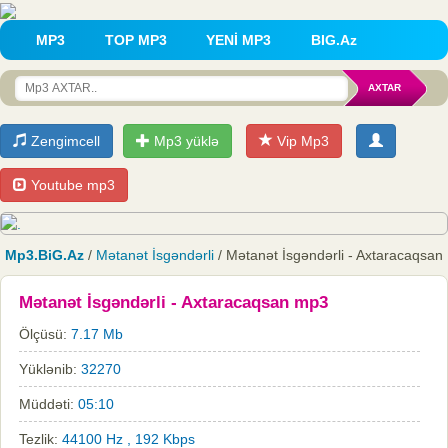
MP3
TOP MP3
YENİ MP3
BIG.Az
Zengimcell
Mp3 yüklə
Vip Mp3
Youtube mp3
Mp3.BiG.Az
/
Mətanət İsgəndərli
/ Mətanət İsgəndərli - Axtaracaqsan
Mətanət İsgəndərli - Axtaracaqsan mp3
Ölçüsü:
7.17 Mb
Yüklənib:
32270
Müddəti:
05:10
Tezlik:
44100 Hz , 192 Kbps