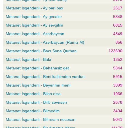
Mətanət İsgəndərli - Ay bəri bax
2517
Mətanət İsgəndərli - Ay gecələr
5348
Mətanət İsgəndərli - Ay sevgilim
6815
Mətanət İsgəndərli - Azərbaycan
4849
Mətanət İsgəndərli - Azərbaycan (Ramiz M)
856
Mətanət İsgəndərli - Bacı Sənə Qurban
123690
Mətanət İsgəndərli - Bakı
1352
Mətanət İsgəndərli - Bəhanəsiz get
5344
Mətanət İsgəndərli - Beni kalbimden vurdun
5915
Mətanət İsgəndərli - Bəyənmir məni
3399
Mətanət İsgəndərli - Bilən olsa
1966
Mətanət İsgəndərli - Bilib sevirsən
2678
Mətanət İsgəndərli - Bilmedim
3404
Mətanət İsgəndərli - Bilmirəm necəsən
5041
Mətanət İsgəndərli - Bir Almanın Yarısı
11470