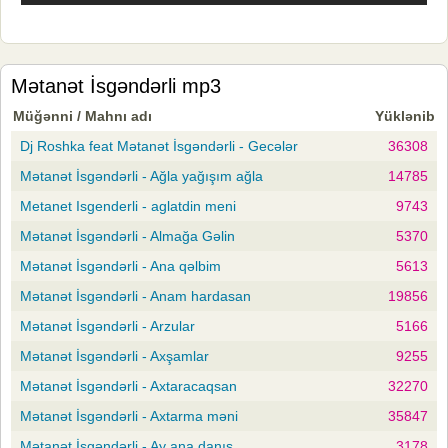
Mətanət İsgəndərli mp3
Müğənni / Mahnı adı
Yüklənib
Dj Roshka feat Mətanət İsgəndərli - Gecələr
36308
Mətanət İsgəndərli - Ağla yağışım ağla
14785
Metanet Isgenderli - aglatdin meni
9743
Mətanət İsgəndərli - Almağa Gəlin
5370
Mətanət İsgəndərli - Ana qəlbim
5613
Mətanət İsgəndərli - Anam hardasan
19856
Mətanət İsgəndərli - Arzular
5166
Mətanət İsgəndərli - Axşamlar
9255
Mətanət İsgəndərli - Axtaracaqsan
32270
Mətanət İsgəndərli - Axtarma məni
35847
Mətanət İsgəndərli - Ay ana danış
3178