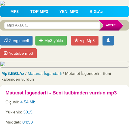
MP3
TOP MP3
YENİ MP3
BIG.Az
Zengimcell
Mp3 yüklə
Vip Mp3
Youtube mp3
Mp3.BiG.Az
/
Mətanət İsgəndərli
/ Mətanət İsgəndərli - Beni
kalbimden vurdun
Mətanət İsgəndərli - Beni kalbimden vurdun mp3
Ölçüsü:
4.54 Mb
Yüklənib:
5915
Müddəti:
04:53