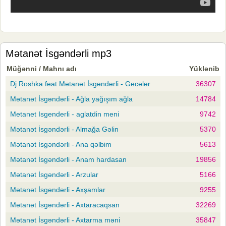
Mətanət İsgəndərli mp3
Müğənni / Mahnı adı
Yüklənib
Dj Roshka feat Mətanət İsgəndərli - Gecələr
36307
Mətanət İsgəndərli - Ağla yağışım ağla
14784
Metanet Isgenderli - aglatdin meni
9742
Mətanət İsgəndərli - Almağa Gəlin
5370
Mətanət İsgəndərli - Ana qəlbim
5613
Mətanət İsgəndərli - Anam hardasan
19856
Mətanət İsgəndərli - Arzular
5166
Mətanət İsgəndərli - Axşamlar
9255
Mətanət İsgəndərli - Axtaracaqsan
32269
Mətanət İsgəndərli - Axtarma məni
35847