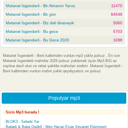
Mətanət İsgəndərli - Bir Almanın Yarısı
11470
Mətanət İsgəndərli - Bir gün
84548
Mətanət İsgəndərli - Biz dəli divanəyik
5060
Mətanət İsgəndərli - Bu gecə
5703
Mətanət İsgəndərli - Bu Gecə 2020
1698
Mətanət İsgəndərli - Beni kalbimden vurdun mp3 yüklə pulsuz , En son
Mətanət İsgəndərli mahnilar 2026 pulsuz yuklemek üçün Mp3.BiG.az
saytina daxil olun ve rahat şəkildə mahnıları endirin. Mətanət İsgəndərli -
Beni kalbimden vurdun mahni yukle qeydiyyatsiz ve pulsuz
Populyar mp3
Sizin Mp3 burada !
BLOK3 - Sebebi Yar
Balaeli & Baba Qedirli - Men Hacan Esqe Xeyanet Elemisem