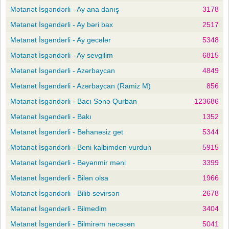
Mətanət İsgəndərli - Ay ana danış
3178
Mətanət İsgəndərli - Ay bəri bax
2517
Mətanət İsgəndərli - Ay gecələr
5348
Mətanət İsgəndərli - Ay sevgilim
6815
Mətanət İsgəndərli - Azərbaycan
4849
Mətanət İsgəndərli - Azərbaycan (Ramiz M)
856
Mətanət İsgəndərli - Bacı Sənə Qurban
123686
Mətanət İsgəndərli - Bakı
1352
Mətanət İsgəndərli - Bəhanəsiz get
5344
Mətanət İsgəndərli - Beni kalbimden vurdun
5915
Mətanət İsgəndərli - Bəyənmir məni
3399
Mətanət İsgəndərli - Bilən olsa
1966
Mətanət İsgəndərli - Bilib sevirsən
2678
Mətanət İsgəndərli - Bilmedim
3404
Mətanət İsgəndərli - Bilmirəm necəsən
5041