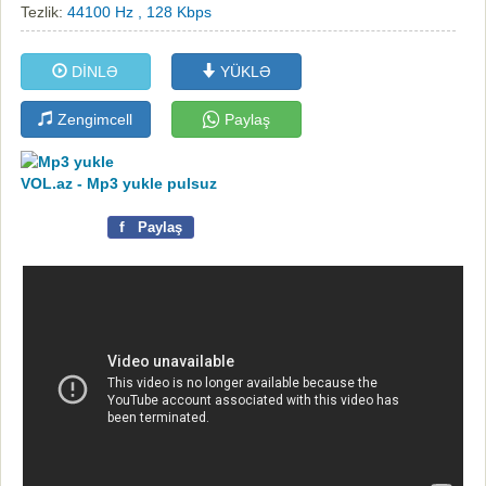
Tezlik:
44100 Hz , 128 Kbps
DİNLƏ
YÜKLƏ
Zengimcell
Paylaş
VOL.az - Mp3 yukle pulsuz
f
Paylaş