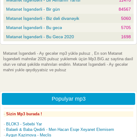
Mətanət İsgəndərli - Bir gün
84567
Mətanət İsgəndərli - Biz dəli divanəyik
5060
Mətanət İsgəndərli - Bu gecə
5705
Mətanət İsgəndərli - Bu Gecə 2020
1698
Mətanət İsgəndərli - Ay gecələr mp3 yüklə pulsuz , En son Mətanət
İsgəndərli mahnilar 2026 pulsuz yuklemek üçün Mp3.BiG.az saytina daxil
olun ve rahat şəkildə mahnıları endirin. Mətanət İsgəndərli - Ay gecələr
mahni yukle qeydiyyatsiz ve pulsuz
Populyar mp3
Sizin Mp3 burada !
BLOK3 - Sebebi Yar
Balaeli & Baba Qedirli - Men Hacan Esqe Xeyanet Elemisem
Aygun Kazimova - Meclis