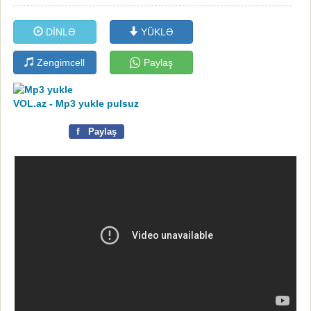
DİNLƏ
YÜKLƏ
Zengimcell
Paylaş
VOL.az - Mp3 yukle pulsuz
f
Paylaş