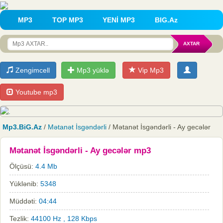
MP3
TOP MP3
YENİ MP3
BIG.Az
Zengimcell
Mp3 yüklə
Vip Mp3
Youtube mp3
Mp3.BiG.Az
/
Mətanət İsgəndərli
/ Mətanət İsgəndərli - Ay gecələr
Mətanət İsgəndərli - Ay gecələr mp3
Ölçüsü:
4.4 Mb
Yüklənib:
5348
Müddəti:
04:44
Tezlik:
44100 Hz , 128 Kbps