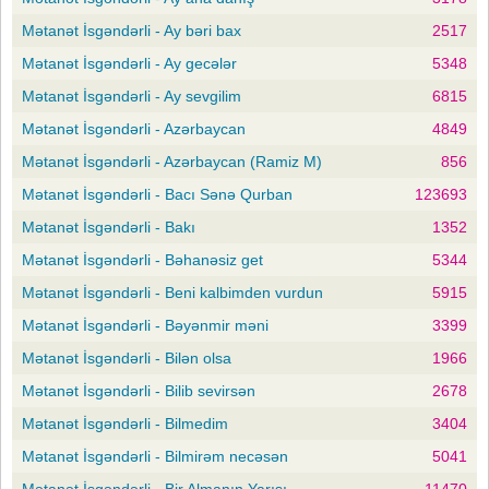
Mətanət İsgəndərli - Ay bəri bax
2517
Mətanət İsgəndərli - Ay gecələr
5348
Mətanət İsgəndərli - Ay sevgilim
6815
Mətanət İsgəndərli - Azərbaycan
4849
Mətanət İsgəndərli - Azərbaycan (Ramiz M)
856
Mətanət İsgəndərli - Bacı Sənə Qurban
123693
Mətanət İsgəndərli - Bakı
1352
Mətanət İsgəndərli - Bəhanəsiz get
5344
Mətanət İsgəndərli - Beni kalbimden vurdun
5915
Mətanət İsgəndərli - Bəyənmir məni
3399
Mətanət İsgəndərli - Bilən olsa
1966
Mətanət İsgəndərli - Bilib sevirsən
2678
Mətanət İsgəndərli - Bilmedim
3404
Mətanət İsgəndərli - Bilmirəm necəsən
5041
Mətanət İsgəndərli - Bir Almanın Yarısı
11470