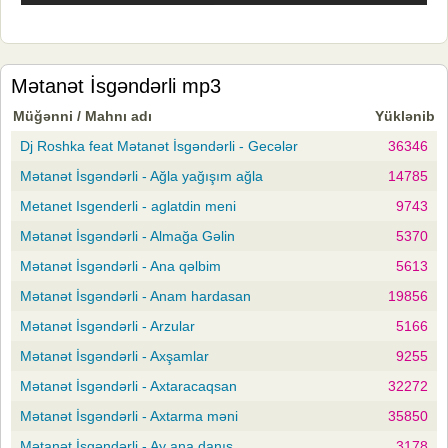
Mətanət İsgəndərli mp3
Müğənni / Mahnı adı
Yüklənib
Dj Roshka feat Mətanət İsgəndərli - Gecələr
36346
Mətanət İsgəndərli - Ağla yağışım ağla
14785
Metanet Isgenderli - aglatdin meni
9743
Mətanət İsgəndərli - Almağa Gəlin
5370
Mətanət İsgəndərli - Ana qəlbim
5613
Mətanət İsgəndərli - Anam hardasan
19856
Mətanət İsgəndərli - Arzular
5166
Mətanət İsgəndərli - Axşamlar
9255
Mətanət İsgəndərli - Axtaracaqsan
32272
Mətanət İsgəndərli - Axtarma məni
35850
Mətanət İsgəndərli - Ay ana danış
3178