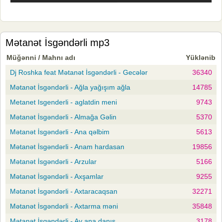
Mətanət İsgəndərli mp3
Müğənni / Mahnı adı
Yüklənib
Dj Roshka feat Mətanət İsgəndərli - Gecələr
36340
Mətanət İsgəndərli - Ağla yağışım ağla
14785
Metanet Isgenderli - aglatdin meni
9743
Mətanət İsgəndərli - Almağa Gəlin
5370
Mətanət İsgəndərli - Ana qəlbim
5613
Mətanət İsgəndərli - Anam hardasan
19856
Mətanət İsgəndərli - Arzular
5166
Mətanət İsgəndərli - Axşamlar
9255
Mətanət İsgəndərli - Axtaracaqsan
32271
Mətanət İsgəndərli - Axtarma məni
35848
Mətanət İsgəndərli - Ay ana danış
3178