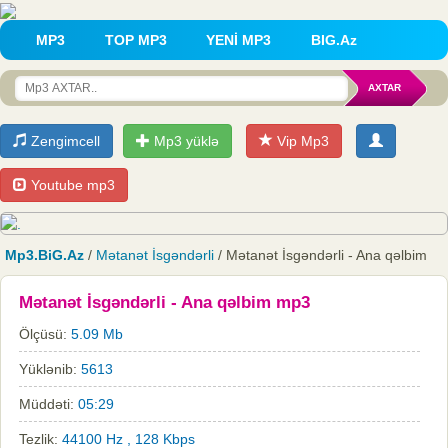
MP3
TOP MP3
YENİ MP3
BIG.Az
Zengimcell
Mp3 yüklə
Vip Mp3
Youtube mp3
Mp3.BiG.Az
/
Mətanət İsgəndərli
/ Mətanət İsgəndərli - Ana qəlbim
Mətanət İsgəndərli - Ana qəlbim mp3
Ölçüsü:
5.09 Mb
Yüklənib:
5613
Müddəti:
05:29
Tezlik:
44100 Hz , 128 Kbps