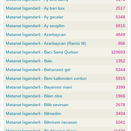
Mətanət İsgəndərli - Ay bəri bax
2517
Mətanət İsgəndərli - Ay gecələr
5348
Mətanət İsgəndərli - Ay sevgilim
6815
Mətanət İsgəndərli - Azərbaycan
4849
Mətanət İsgəndərli - Azərbaycan (Ramiz M)
856
Mətanət İsgəndərli - Bacı Sənə Qurban
123693
Mətanət İsgəndərli - Bakı
1352
Mətanət İsgəndərli - Bəhanəsiz get
5344
Mətanət İsgəndərli - Beni kalbimden vurdun
5915
Mətanət İsgəndərli - Bəyənmir məni
3399
Mətanət İsgəndərli - Bilən olsa
1966
Mətanət İsgəndərli - Bilib sevirsən
2678
Mətanət İsgəndərli - Bilmedim
3404
Mətanət İsgəndərli - Bilmirəm necəsən
5041
Mətanət İsgəndərli - Bir Almanın Yarısı
11470