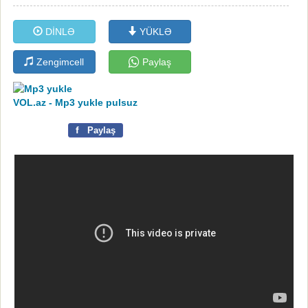
DİNLƏ
YÜKLƏ
Zengimcell
Paylaş
VOL.az - Mp3 yukle pulsuz
f
Paylaş