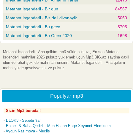
Mətanət İsgəndərli - Bir gün
84567
Mətanət İsgəndərli - Biz dəli divanəyik
5060
Mətanət İsgəndərli - Bu gecə
5705
Mətanət İsgəndərli - Bu Gecə 2020
1698
Mətanət İsgəndərli - Ana qəlbim mp3 yüklə pulsuz , En son Mətanət
İsgəndərli mahnilar 2026 pulsuz yuklemek üçün Mp3.BiG.az saytina daxil
olun ve rahat şəkildə mahnıları endirin. Mətanət İsgəndərli - Ana qəlbim
mahni yukle qeydiyyatsiz ve pulsuz
Populyar mp3
Sizin Mp3 burada !
BLOK3 - Sebebi Yar
Balaeli & Baba Qedirli - Men Hacan Esqe Xeyanet Elemisem
Aygun Kazimova - Meclis