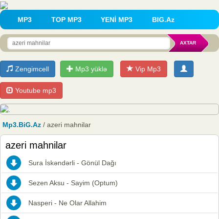
MP3
TOP MP3
YENİ MP3
BIG.Az
Zengimcell
Mp3 yüklə
Vip Mp3
Youtube mp3
Mp3.BiG.Az
/ azeri mahnilar
azeri mahnilar
Sura İskəndərli - Gönül Dağı
Sezen Aksu - Sayim (Optum)
Nasperi - Ne Olar Allahim