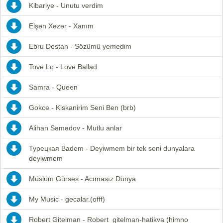
Kibariye - Unutu verdim
Elşən Xəzər - Xanım
Ebru Destan - Sözümü yemedim
Tove Lo - Love Ballad
Samra - Queen
Gokce - Kiskanirim Seni Ben (brb)
Alihan Səmədov - Mutlu anlar
Турецкая Badem - Deyiwmem bir tek seni dunyalara
deyiwmem
Müslüm Gürses - Acımasız Dünya
My Music - gecalar.(offf)
Robert Gitelman - Robert_gitelman-hatikva (himno