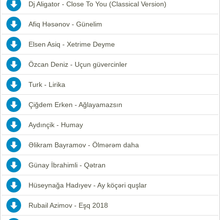
Dj Aligator - Close To You (Classical Version)
Afiq Həsənov - Günelim
Elsen Asiq - Xetrime Deyme
Özcan Deniz - Uçun güvercinler
Turk - Lirika
Çiğdem Erken - Ağlayamazsın
Aydınçik - Humay
Əlikram Bayramov - Ölmərəm daha
Günay İbrahimli - Qətran
Hüseynağa Hadıyev - Ay köçəri quşlar
Rubail Azimov - Eşq 2018