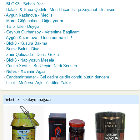
BLOK3 - Sebebi Yar
Balaeli & Baba Qedirli - Men Hacan Esqe Xeyanet Elemisem
Aygun Kazimova - Meclis
Murat Göğebakan - Diğer yarım
Talib Tale - Duygu
Ceyhun Qurbansoy - Vetenime Bagliyam
Aygün Kazımova - Onun adı nə idi ?
Blok3 - Kusura Bakma
Burak Bulut - Diva
Zaur Quluzade - Deniz Gozlu
Blok3 - Napıyosun Mesela
Canim Xeste - Bu Ureyin Derdi Sensen
Nefes - Xanimin Agasi
Candemirtheater - Gel dedim geldin döndü bütün dengem
Linet - Meğerse Aşk Türküleri Yakar