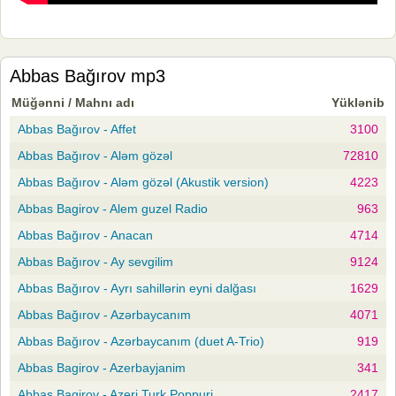
Abbas Bağırov mp3
Müğənni / Mahnı adı
Yüklənib
Abbas Bağırov - Affet
3100
Abbas Bağırov - Aləm gözəl
72810
Abbas Bağırov - Aləm gözəl (Akustik version)
4223
Abbas Bagirov - Alem guzel Radio
963
Abbas Bağırov - Anacan
4714
Abbas Bağırov - Ay sevgilim
9124
Abbas Bağırov - Ayrı sahillərin eyni dalğası
1629
Abbas Bağırov - Azərbaycanım
4071
Abbas Bağırov - Azərbaycanım (duet A-Trio)
919
Abbas Bagirov - Azerbayjanim
341
Abbas Bagirov - Azeri Turk Poppuri
2417