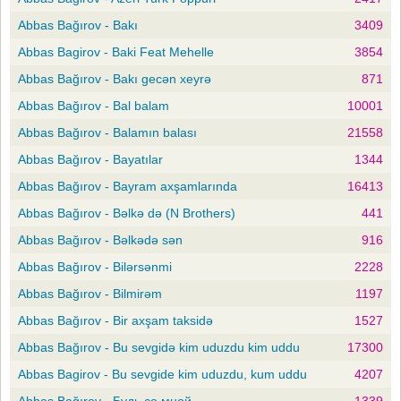
Abbas Bağırov - Bakı
3409
Abbas Bagirov - Baki Feat Mehelle
3854
Abbas Bağırov - Bakı gecən xeyrə
871
Abbas Bağırov - Bal balam
10001
Abbas Bağırov - Balamın balası
21558
Abbas Bağırov - Bayatılar
1344
Abbas Bağırov - Bayram axşamlarında
16413
Abbas Bağırov - Bəlkə də (N Brothers)
441
Abbas Bağırov - Bəlkədə sən
916
Abbas Bağırov - Bilərsənmi
2228
Abbas Bağırov - Bilmirəm
1197
Abbas Bağırov - Bir axşam taksidə
1527
Abbas Bağırov - Bu sevgidə kim uduzdu kim uddu
17300
Abbas Bagirov - Bu sevgide kim uduzdu, kum uddu
4207
Abbas Bağırov - Будь со мной
1339