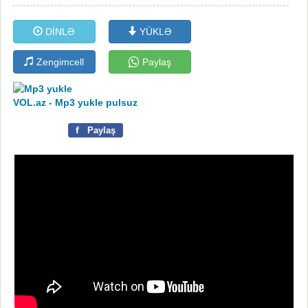
DİNLƏ
YÜKLƏ
Zengimcell
Paylaş
VOL.az - Mp3 yukle pulsuz
f
Paylaş