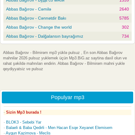
Abbas Bağırov - Cəmilə
2640
Abbas Bağırov - Cənnətdir Bakı
5785
Abbas Bağırov - Change the world
302
Abbas Bağırov - Dalğalansın bayrağımız
734
Abbas Bağırov - Bilmirəm mp3 yüklə pulsuz , En son Abbas Bağırov
mahnilar 2026 pulsuz yuklemek üçün Mp3.BiG.az saytina daxil olun ve
rahat şəkildə mahnıları endirin. Abbas Bağırov - Bilmirəm mahni yukle
qeydiyyatsiz ve pulsuz
Populyar mp3
Sizin Mp3 burada !
BLOK3 - Sebebi Yar
Balaeli & Baba Qedirli - Men Hacan Esqe Xeyanet Elemisem
Aygun Kazimova - Meclis