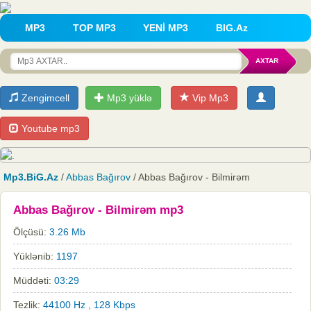
MP3
TOP MP3
YENİ MP3
BIG.Az
Zengimcell
Mp3 yüklə
Vip Mp3
Youtube mp3
Mp3.BiG.Az
/
Abbas Bağırov
/ Abbas Bağırov - Bilmirəm
Abbas Bağırov - Bilmirəm mp3
Ölçüsü:
3.26 Mb
Yüklənib:
1197
Müddəti:
03:29
Tezlik:
44100 Hz , 128 Kbps