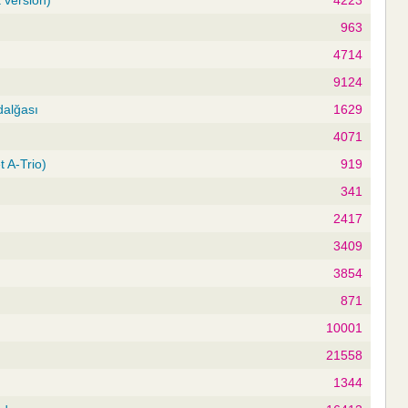
 version)
4223
963
4714
9124
dalğası
1629
4071
 A-Trio)
919
341
2417
3409
3854
871
10001
21558
1344