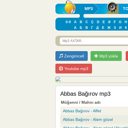
MP3
T
0-9
A
B
C
Ç
D
E
Ə
F
G
H
А
Б
В
Г
Д
Е
Ж
З
И
К
Zengimcell
Mp3 yüklə
Youtube mp3
Abbas Bağırov mp3
Müğənni / Mahnı adı
Abbas Bağırov - Affet
Abbas Bağırov - Aləm gözəl