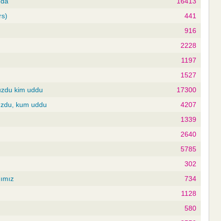
nda
16413
rs)
441
916
2228
1197
1527
uzdu kim uddu
17300
uzdu, kum uddu
4207
1339
2640
5785
302
ğımız
734
1128
580