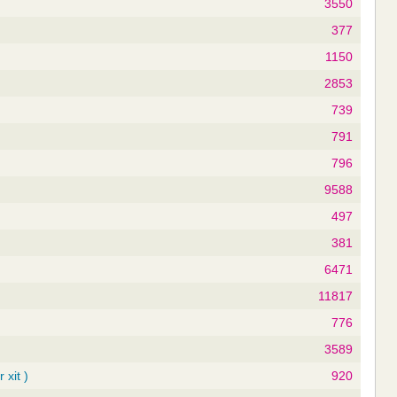
3550
377
1150
2853
739
791
796
9588
497
381
6471
11817
776
3589
 xit )
920