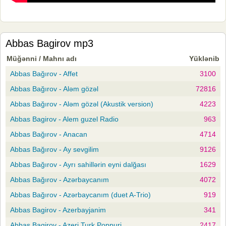
Abbas Bagirov mp3
Müğənni / Mahnı adı
Yüklənib
Abbas Bağırov - Affet
3100
Abbas Bağırov - Aləm gözəl
72816
Abbas Bağırov - Aləm gözəl (Akustik version)
4223
Abbas Bagirov - Alem guzel Radio
963
Abbas Bağırov - Anacan
4714
Abbas Bağırov - Ay sevgilim
9126
Abbas Bağırov - Ayrı sahillərin eyni dalğası
1629
Abbas Bağırov - Azərbaycanım
4072
Abbas Bağırov - Azərbaycanım (duet A-Trio)
919
Abbas Bagirov - Azerbayjanim
341
Abbas Bagirov - Azeri Turk Poppuri
2417