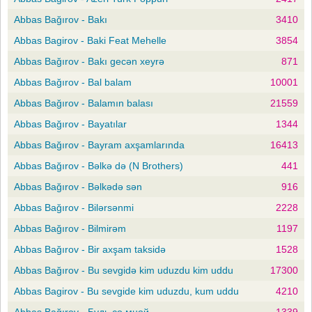
Abbas Bağırov - Bakı
3410
Abbas Bagirov - Baki Feat Mehelle
3854
Abbas Bağırov - Bakı gecən xeyrə
871
Abbas Bağırov - Bal balam
10001
Abbas Bağırov - Balamın balası
21559
Abbas Bağırov - Bayatılar
1344
Abbas Bağırov - Bayram axşamlarında
16413
Abbas Bağırov - Bəlkə də (N Brothers)
441
Abbas Bağırov - Bəlkədə sən
916
Abbas Bağırov - Bilərsənmi
2228
Abbas Bağırov - Bilmirəm
1197
Abbas Bağırov - Bir axşam taksidə
1528
Abbas Bağırov - Bu sevgidə kim uduzdu kim uddu
17300
Abbas Bagirov - Bu sevgide kim uduzdu, kum uddu
4210
Abbas Bağırov - Будь со мной
1339