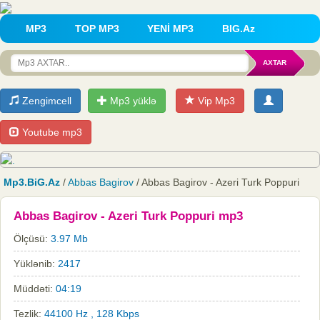
MP3
TOP MP3
YENİ MP3
BIG.Az
Zengimcell
Mp3 yüklə
Vip Mp3
Youtube mp3
Mp3.BiG.Az
/
Abbas Bagirov
/ Abbas Bagirov - Azeri Turk Poppuri
Abbas Bagirov - Azeri Turk Poppuri mp3
Ölçüsü:
3.97 Mb
Yüklənib:
2417
Müddəti:
04:19
Tezlik:
44100 Hz , 128 Kbps