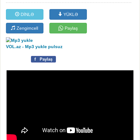
DİNLƏ
YÜKLƏ
Zengimcell
Paylaş
VOL.az - Mp3 yukle pulsuz
f
Paylaş