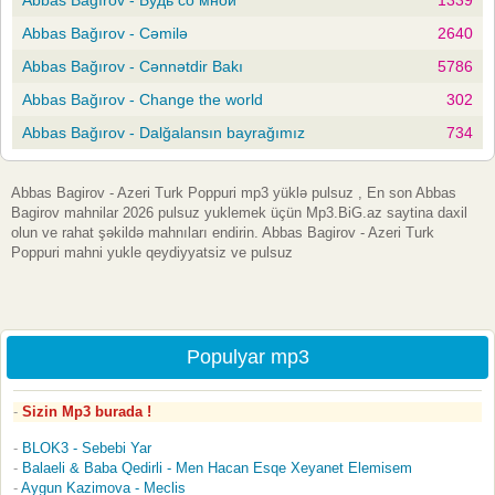
Abbas Bağırov - Cəmilə
2640
Abbas Bağırov - Cənnətdir Bakı
5786
Abbas Bağırov - Change the world
302
Abbas Bağırov - Dalğalansın bayrağımız
734
Abbas Bagirov - Azeri Turk Poppuri mp3 yüklə pulsuz , En son Abbas
Bagirov mahnilar 2026 pulsuz yuklemek üçün Mp3.BiG.az saytina daxil
olun ve rahat şəkildə mahnıları endirin. Abbas Bagirov - Azeri Turk
Poppuri mahni yukle qeydiyyatsiz ve pulsuz
Populyar mp3
Sizin Mp3 burada !
BLOK3 - Sebebi Yar
Balaeli & Baba Qedirli - Men Hacan Esqe Xeyanet Elemisem
Aygun Kazimova - Meclis