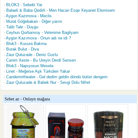
BLOK3 - Sebebi Yar
Balaeli & Baba Qedirli - Men Hacan Esqe Xeyanet Elemisem
Aygun Kazimova - Meclis
Murat Göğebakan - Diğer yarım
Talib Tale - Duygu
Ceyhun Qurbansoy - Vetenime Bagliyam
Aygün Kazımova - Onun adı nə idi ?
Blok3 - Kusura Bakma
Burak Bulut - Diva
Zaur Quluzade - Deniz Gozlu
Canim Xeste - Bu Ureyin Derdi Sensen
Blok3 - Napıyosun Mesela
Linet - Meğerse Aşk Türküleri Yakar
Candemirtheater - Gel dedim geldin döndü bütün dengem
Zaur Quluzade & Babek Nur - Sevgi Dolu Nifret