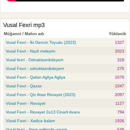
Vusal Fexri mp3
Müğənni / Mahnı adı
Yüklənib
Vusal Fexri - İki Gencin Toyudu (2023)
1327
Vusal Fexri - Nazli meleyim
2023
Vusal fexri - Odnaklasnikdeyem
318
Vusal Fexri - odnoklasnikdeyem
275
Vusal Fexri - Qalsin Agliya Agliya
1070
Vusal Fexri - Qazax
1047
Vusal Fexri - Qiz Atasi Revayet (2023)
2097
Vüsal Fəxri - Rəvayət
1127
Vusal Fexri - Revayet 2o13 Cinarli Avara
794
Vüsal Fəxri - Xədicə balam
1926
Vusal fexri - Yene qelbinde varam
546