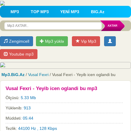
MP3
TOP MP3
YENİ MP3
BIG.Az
Zengimcell
Mp3 yüklə
Vip Mp3
Youtube mp3
Mp3.BiG.Az
/
Vusal Fexri
/ Vusal Fexri - Yeyib icen oglandi bu
Vusal Fexri - Yeyib icen oglandi bu mp3
Ölçüsü:
5.33 Mb
Yüklənib:
913
Müddəti:
05:44
Tezlik:
44100 Hz , 128 Kbps