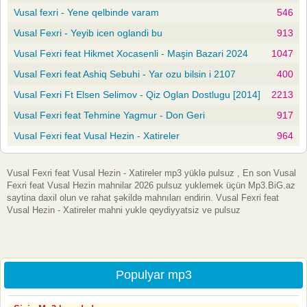
Vusal fexri - Yene qelbinde varam
546
Vusal Fexri - Yeyib icen oglandi bu
913
Vusal Fexri feat Hikmet Xocasenli - Maşin Bazari 2024
1047
Vusal Fexri feat Ashiq Sebuhi - Yar ozu bilsin i 2107
400
Vusal Fexri Ft Elsen Selimov - Qiz Oglan Dostlugu [2014]
2213
Vusal Fexri feat Tehmine Yagmur - Don Geri
917
Vusal Fexri feat Vusal Hezin - Xatireler
964
Vusal Fexri feat Vusal Hezin - Xatireler mp3 yüklə pulsuz , En son Vusal
Fexri feat Vusal Hezin mahnilar 2026 pulsuz yuklemek üçün Mp3.BiG.az
saytina daxil olun ve rahat şəkildə mahnıları endirin. Vusal Fexri feat
Vusal Hezin - Xatireler mahni yukle qeydiyyatsiz ve pulsuz
Populyar mp3