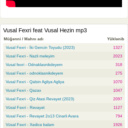
Vusal Fexri feat Vusal Hezin mp3
Müğənni / Mahnı adı
Yüklənib
Vusal Fexri - İki Gencin Toyudu (2023)
1327
Vusal Fexri - Nazli meleyim
2023
Vusal fexri - Odnaklasnikdeyem
318
Vusal Fexri - odnoklasnikdeyem
275
Vusal Fexri - Qalsin Agliya Agliya
1070
Vusal Fexri - Qazax
1047
Vusal Fexri - Qiz Atasi Revayet (2023)
2097
Vüsal Fəxri - Rəvayət
1127
Vusal Fexri - Revayet 2o13 Cinarli Avara
794
Vüsal Fəxri - Xədicə balam
1926