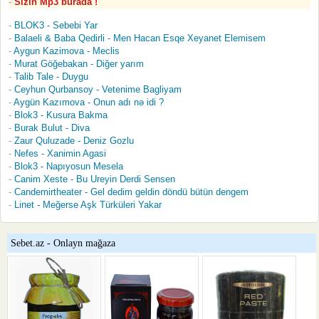
Sizin Mp3 burada !
BLOK3 - Sebebi Yar
Balaeli & Baba Qedirli - Men Hacan Esqe Xeyanet Elemisem
Aygun Kazimova - Meclis
Murat Göğebakan - Diğer yarım
Talib Tale - Duygu
Ceyhun Qurbansoy - Vetenime Bagliyam
Aygün Kazımova - Onun adı nə idi ?
Blok3 - Kusura Bakma
Burak Bulut - Diva
Zaur Quluzade - Deniz Gozlu
Nefes - Xanimin Agasi
Blok3 - Napıyosun Mesela
Canim Xeste - Bu Ureyin Derdi Sensen
Candemirtheater - Gel dedim geldin döndü bütün dengem
Linet - Meğerse Aşk Türküleri Yakar