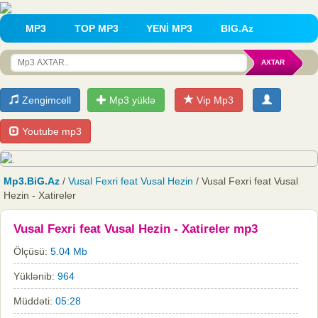
MP3
TOP MP3
YENİ MP3
BIG.Az
Zengimcell
Mp3 yüklə
Vip Mp3
Youtube mp3
Mp3.BiG.Az
/
Vusal Fexri feat Vusal Hezin
/ Vusal Fexri feat Vusal
Hezin - Xatireler
Vusal Fexri feat Vusal Hezin - Xatireler mp3
Ölçüsü:
5.04 Mb
Yüklənib:
964
Müddəti:
05:28