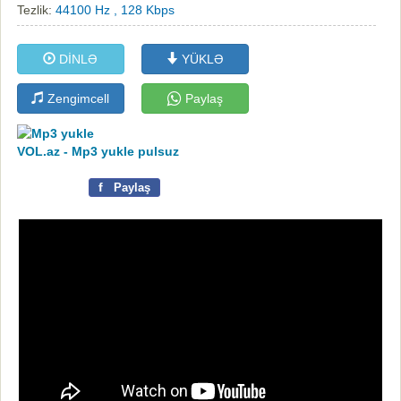
Tezlik:
44100 Hz , 128 Kbps
DİNLƏ
YÜKLƏ
Zengimcell
Paylaş
VOL.az - Mp3 yukle pulsuz
f
Paylaş