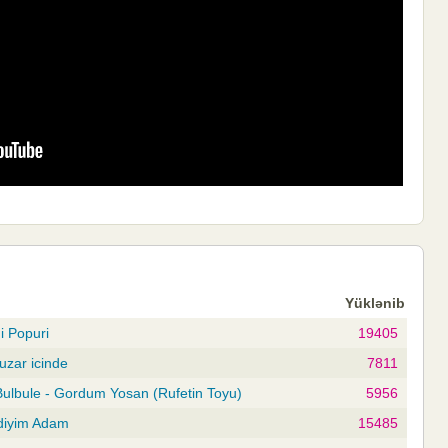
Yüklənib
i Popuri
19405
uzar icinde
7811
 Bulbule - Gordum Yosan (Rufetin Toyu)
5956
vdiyim Adam
15485