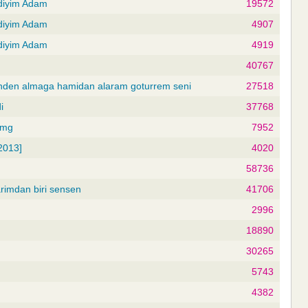
vdiyim Adam
19572
vdiyim Adam
4907
vdiyim Adam
4919
40767
enden almaga hamidan alaram goturrem seni
27518
i
37768
 mg
7952
2013]
4020
58736
rimdan biri sensen
41706
2996
18890
30265
5743
4382