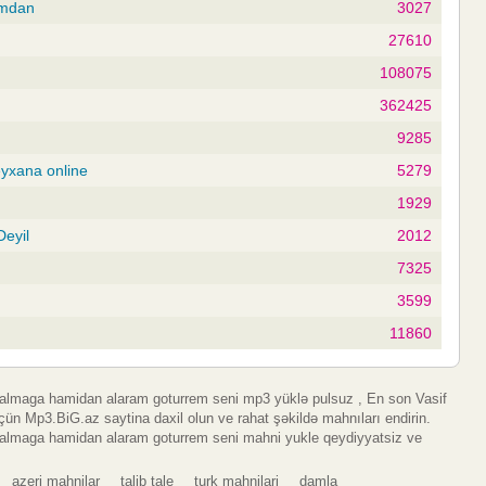
ımdan
3027
27610
108075
362425
9285
eyxana online
5279
1929
Deyil
2012
7325
3599
11860
almaga hamidan alaram goturrem seni mp3 yüklə pulsuz , En son Vasif
n Mp3.BiG.az saytina daxil olun ve rahat şəkildə mahnıları endirin.
almaga hamidan alaram goturrem seni mahni yukle qeydiyyatsiz ve
azeri mahnilar
talib tale
turk mahnilari
damla