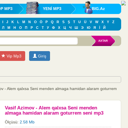
OP MP3
YENİ MP3
BIG.Az
I
J
K
L
M
N
O
Ö
P
Q
R
S
Ş
T
U
Ü
V
W
X
Y
Z
Л
М
Н
О
П
Р
С
Т
У
Ф
Х
Ц
Ч
Ш
Э
Ю
Я
İ
Й
Vip Mp3
Giriş
mov - Alem qalxsa Seni menden almaga hamidan alaram goturrem
Vasif Azimov - Alem qalxsa Seni menden
almaga hamidan alaram goturrem seni mp3
Ölçüsü:
2.58 Mb