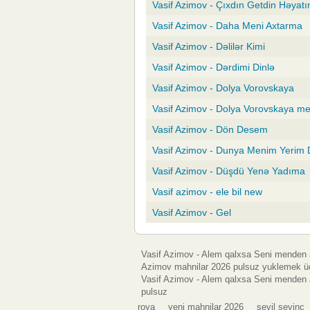
Vasif Azimov - Çıxdın Getdin Həyat
Vasif Azimov - Daha Meni Axtarma
Vasif Azimov - Dəlilər Kimi
Vasif Azimov - Dərdimi Dinlə
Vasif Azimov - Dolya Vorovskaya
Vasif Azimov - Dolya Vorovskaya m
Vasif Azimov - Dön Desem
Vasif Azimov - Dunya Menim Yerim 
Vasif Azimov - Düşdü Yenə Yadıma
Vasif azimov - ele bil new
Vasif Azimov - Gel
Vasif Azimov - Alem qalxsa Seni menden 
Azimov mahnilar 2026 pulsuz yuklemek üçü
Vasif Azimov - Alem qalxsa Seni menden 
pulsuz
roya
yeni mahnilar 2026
sevil sevinc