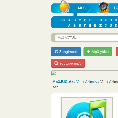
MP3
T
0-9
A
B
C
Ç
D
E
Ə
F
G
H
А
Б
В
Г
Д
Е
Ж
З
И
К
Zengimcell
Mp3 yüklə
Youtube mp3
Mp3.BiG.Az
/
Vasif Azimov
/ Vasif Azi
seni