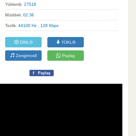
Yüklənib:
27518
Müddəti:
02:36
Tezlik:
44100 Hz , 128 Kbps
DİNLƏ
YÜKLƏ
Zengimcell
Paylaş
f
Paylaş