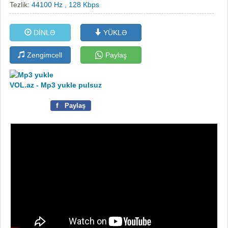
Tezlik:
44100 Hz , 128 Kbps
DİNLƏ
YÜKLƏ
Zengimcell
Paylaş
VOL.az - Mp3 yukle pulsuz
f
Paylaş