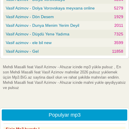
Vasif Azimov - Dolya Vorovskaya meyxana online
5279
Vasif Azimov - Dön Desem
1929
Vasif Azimov - Dunya Menim Yerim Deyil
2011
Vasif Azimov - Düşdü Yenə Yadıma
7325
Vasif azimov - ele bil new
3599
Vasif Azimov - Gel
11858
Mehdi Masalli feat Vasif Azimov - Ahuzar icinde mp3 yüklə pulsuz , En
son Mehdi Masalli feat Vasif Azimov mahnilar 2026 pulsuz yuklemek
üçün Mp3.BiG.az saytina daxil olun ve rahat şəkildə mahnıları endirin.
Mehdi Masalli feat Vasif Azimov - Ahuzar icinde mahni yukle qeydiyyatsiz
ve pulsuz
Populyar mp3