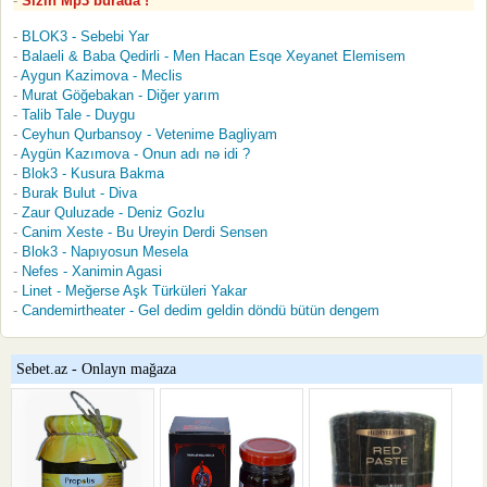
Sizin Mp3 burada !
BLOK3 - Sebebi Yar
Balaeli & Baba Qedirli - Men Hacan Esqe Xeyanet Elemisem
Aygun Kazimova - Meclis
Murat Göğebakan - Diğer yarım
Talib Tale - Duygu
Ceyhun Qurbansoy - Vetenime Bagliyam
Aygün Kazımova - Onun adı nə idi ?
Blok3 - Kusura Bakma
Burak Bulut - Diva
Zaur Quluzade - Deniz Gozlu
Canim Xeste - Bu Ureyin Derdi Sensen
Blok3 - Napıyosun Mesela
Nefes - Xanimin Agasi
Linet - Meğerse Aşk Türküleri Yakar
Candemirtheater - Gel dedim geldin döndü bütün dengem