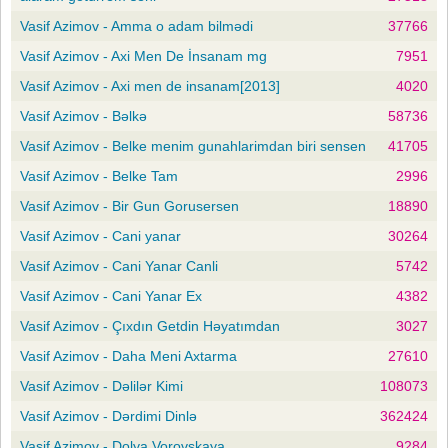
Vasif Azimov - Amma o adam bilmədi
37766
Vasif Azimov - Axi Men De İnsanam mg
7951
Vasif Azimov - Axi men de insanam[2013]
4020
Vasif Azimov - Bəlkə
58736
Vasif Azimov - Belke menim gunahlarimdan biri sensen
41705
Vasif Azimov - Belke Tam
2996
Vasif Azimov - Bir Gun Gorusersen
18890
Vasif Azimov - Cani yanar
30264
Vasif Azimov - Cani Yanar Canli
5742
Vasif Azimov - Cani Yanar Ex
4382
Vasif Azimov - Çıxdın Getdin Həyatımdan
3027
Vasif Azimov - Daha Meni Axtarma
27610
Vasif Azimov - Dəlilər Kimi
108073
Vasif Azimov - Dərdimi Dinlə
362424
Vasif Azimov - Dolya Vorovskaya
9284