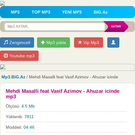
MP3
TOP MP3
YENİ MP3
BIG.Az
Zengimcell
Mp3 yüklə
Vip Mp3
Youtube mp3
Mp3.BiG.Az
/ Mehdi Masalli feat Vasif Azimov - Ahuzar icinde
Mehdi Masalli feat Vasif Azimov - Ahuzar icinde
mp3
Ölçüsü:
4.5 Mb
Yüklənib:
7811
Müddəti:
04:46