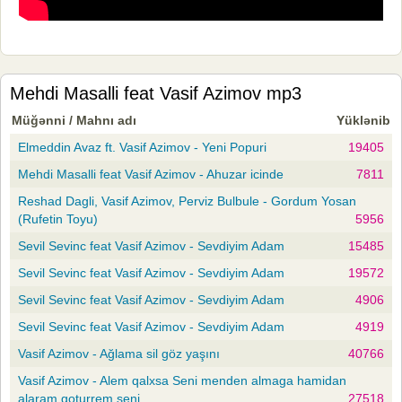
Mehdi Masalli feat Vasif Azimov mp3
Müğənni / Mahnı adı
Yüklənib
Elmeddin Avaz ft. Vasif Azimov - Yeni Popuri
19405
Mehdi Masalli feat Vasif Azimov - Ahuzar icinde
7811
Reshad Dagli, Vasif Azimov, Perviz Bulbule - Gordum Yosan
(Rufetin Toyu)
5956
Sevil Sevinc feat Vasif Azimov - Sevdiyim Adam
15485
Sevil Sevinc feat Vasif Azimov - Sevdiyim Adam
19572
Sevil Sevinc feat Vasif Azimov - Sevdiyim Adam
4906
Sevil Sevinc feat Vasif Azimov - Sevdiyim Adam
4919
Vasif Azimov - Ağlama sil göz yaşını
40766
Vasif Azimov - Alem qalxsa Seni menden almaga hamidan
alaram goturrem seni
27518