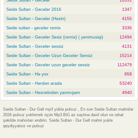
Səidə Sultan - Gəcələr 2016
1347
Səidə Sultan - Gecələr (Həzin)
4155
Seide sultan - geceler remix
3336
Seide Sultan - Geceler Sesiz {remix} ( yenimusiqi)
12494
Seide Sultan - Geceler sessiz
4131
Seide Sultan - Geceler Uzun Geceler Sensiz
15214
Seide Sultan - Geceler uzun geceler sessiz
112479
Səidə Sultan - Hə yox
858
Səidə Sultan - Hərdən arada
53240
Səidə Sultan - Həsrətindən yanmışam
4940
Səidə Sultan - Dur Gəll mp3 yüklə pulsuz , En son Səidə Sultan mahnilar
2026 pulsuz yuklemek üçün Mp3.BiG.az saytina daxil olun ve rahat
şəkildə mahnıları endirin. Səidə Sultan - Dur Gəll mahni yukle
qeydiyyatsiz ve pulsuz