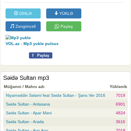
DİNLƏ
YÜKLƏ
Zengimcell
Paylaş
VOL.az - Mp3 yukle pulsuz
f
Paylaş
Səidə Sultan mp3
Müğənni / Mahnı adı
Yüklənib
Niyaməddin Səlami feat Səidə Sultan - Şans Ver 2016
7019
Səidə Sultan - Anlasana
6901
Səidə Sultan - Apar Məni
4824
Səidə Sultan - Arada
3616
Səidə Sultan - Ayrı Ayrı
7019