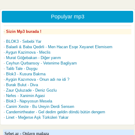
Populyar mp3
Sizin Mp3 burada !
BLOK3 - Sebebi Yar
Balaeli & Baba Qedirli - Men Hacan Esqe Xeyanet Elemisem
Aygun Kazimova - Meclis
Murat Göğebakan - Diğer yarım
Ceyhun Qurbansoy - Vetenime Bagliyam
Talib Tale - Duygu
Blok3 - Kusura Bakma
Aygün Kazımova - Onun adı nə idi ?
Burak Bulut - Diva
Zaur Quluzade - Deniz Gozlu
Nefes - Xanimin Agasi
Blok3 - Napıyosun Mesela
Canim Xeste - Bu Ureyin Derdi Sensen
Candemirtheater - Gel dedim geldin döndü bütün dengem
Linet - Meğerse Aşk Türküleri Yakar