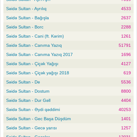
Səidə Sultan - Ayrılıq
4533
Səidə Sultan - Bağışla
2637
Səidə Sultan - Borc
2288
Səidə Sultan - Cani (ft. Kərim)
1261
Səidə Sultan - Canıma Yazıq
51791
Səidə Sultan - Canıma Yazıq 2017
1696
Səidə Sultan - Çiçək Yağışı
4127
Səidə Sultan - Çiçək yağışı 2018
619
Səidə Sultan - De
5536
Səidə Sultan - Dostum
8800
Səidə Sultan - Dur Gəll
4404
Səidə Sultan - Əydi qəddimi
40253
Səidə Sultan - Gec Başa Düşdüm
1401
Səidə Sultan - Gecə yarısı
1257
Səidə Sultan - Gecələr
12031