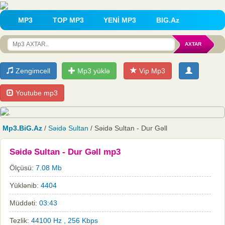
MP3
TOP MP3
YENİ MP3
BIG.Az
Zengimcell
Mp3 yüklə
Vip Mp3
Youtube mp3
Mp3.BiG.Az
/
Səidə Sultan
/ Səidə Sultan - Dur Gəll
Səidə Sultan - Dur Gəll mp3
Ölçüsü:
7.08 Mb
Yüklənib:
4404
Müddəti:
03:43
Tezlik:
44100 Hz , 256 Kbps