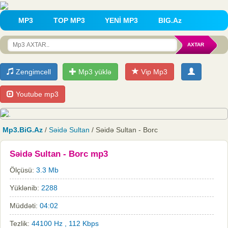
MP3
TOP MP3
YENİ MP3
BIG.Az
Zengimcell
Mp3 yüklə
Vip Mp3
Youtube mp3
Mp3.BiG.Az
/
Səidə Sultan
/ Səidə Sultan - Borc
Səidə Sultan - Borc mp3
Ölçüsü:
3.3 Mb
Yüklənib:
2288
Müddəti:
04:02
Tezlik:
44100 Hz , 112 Kbps