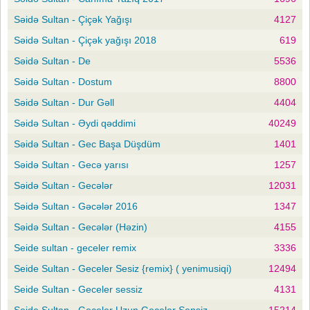
Səidə Sultan - Çiçək Yağışı
4127
Səidə Sultan - Çiçək yağışı 2018
619
Səidə Sultan - De
5536
Səidə Sultan - Dostum
8800
Səidə Sultan - Dur Gəll
4404
Səidə Sultan - Əydi qəddimi
40249
Səidə Sultan - Gec Başa Düşdüm
1401
Səidə Sultan - Gecə yarısı
1257
Səidə Sultan - Gecələr
12031
Səidə Sultan - Gəcələr 2016
1347
Səidə Sultan - Gecələr (Həzin)
4155
Seide sultan - geceler remix
3336
Seide Sultan - Geceler Sesiz {remix} ( yenimusiqi)
12494
Seide Sultan - Geceler sessiz
4131
Seide Sultan - Geceler Uzun Geceler Sensiz
15214