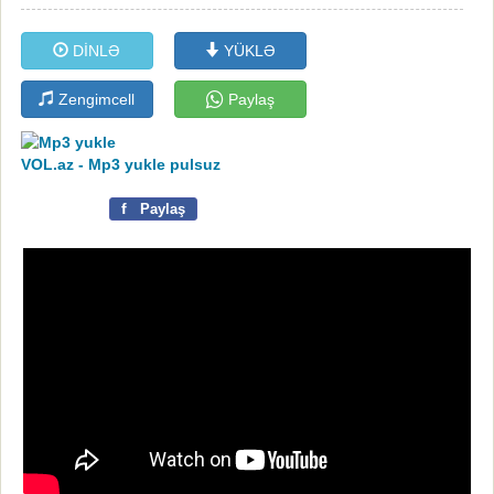
DİNLƏ
YÜKLƏ
Zengimcell
Paylaş
VOL.az - Mp3 yukle pulsuz
f
Paylaş