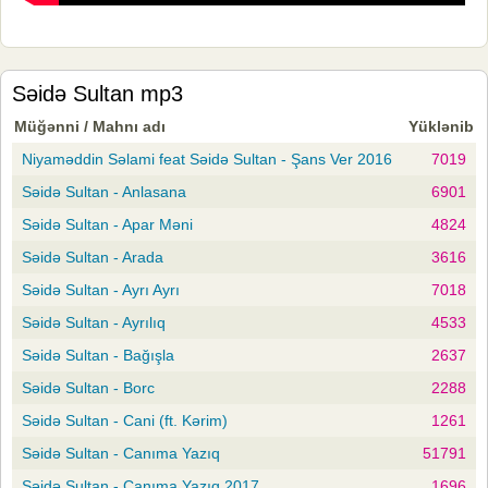
Səidə Sultan mp3
Müğənni / Mahnı adı
Yüklənib
Niyaməddin Səlami feat Səidə Sultan - Şans Ver 2016
7019
Səidə Sultan - Anlasana
6901
Səidə Sultan - Apar Məni
4824
Səidə Sultan - Arada
3616
Səidə Sultan - Ayrı Ayrı
7018
Səidə Sultan - Ayrılıq
4533
Səidə Sultan - Bağışla
2637
Səidə Sultan - Borc
2288
Səidə Sultan - Cani (ft. Kərim)
1261
Səidə Sultan - Canıma Yazıq
51791
Səidə Sultan - Canıma Yazıq 2017
1696