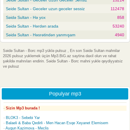
Seide Sultan - Geceler uzun geceler sessiz
112478
Səidə Sultan - Hə yox
858
Səidə Sultan - Hərdən arada
53240
Səidə Sultan - Həsrətindən yanmışam
4940
Səidə Sultan - Borc mp3 yüklə pulsuz , En son Səidə Sultan mahnilar
2026 pulsuz yuklemek üçün Mp3.BiG.az saytina daxil olun ve rahat
şəkildə mahnıları endirin. Səidə Sultan - Borc mahni yukle qeydiyyatsiz
ve pulsuz
Populyar mp3
Sizin Mp3 burada !
BLOK3 - Sebebi Yar
Balaeli & Baba Qedirli - Men Hacan Esqe Xeyanet Elemisem
Aygun Kazimova - Meclis