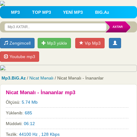
MP3
TOP MP3
YENİ MP3
BIG.Az
Zengimcell
Mp3 yüklə
Vip Mp3
Youtube mp3
Mp3.BiG.Az
/
Nicat Mənalı
/ Nicat Mənalı - İnananlar
Nicat Mənalı - İnananlar mp3
Ölçüsü:
5.74 Mb
Yüklənib:
685
Müddəti:
06:12
Tezlik:
44100 Hz , 128 Kbps