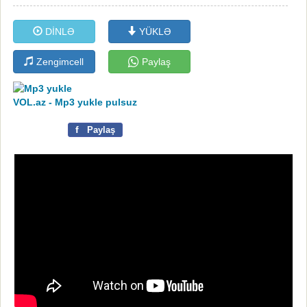
DİNLƏ
YÜKLƏ
Zengimcell
Paylaş
VOL.az - Mp3 yukle pulsuz
f
Paylaş