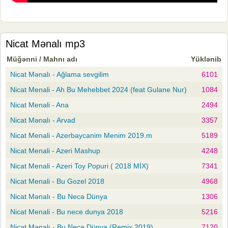
Nicat Mənalı mp3
Müğənni / Mahnı adı
Yüklənib
Nicat Mənalı - Ağlama sevgilim
6101
Nicat Menali - Ah Bu Mehebbet 2024 (feat Gulane Nur)
1084
Nicat Menali - Ana
2494
Nicat Mənalı - Arvad
3357
Nicat Menali - Azerbaycanim Menim 2019.m
5189
Nicat Menali - Azeri Mashup
4248
Nicat Menali - Azeri Toy Popuri ( 2018 MİX)
7341
Nicat Menali - Bu Gozel 2018
4968
Nicat Mənalı - Bu Necə Dünya
1306
Nicat Menali - Bu nece dunya 2018
5216
Nicat Mənalı - Bu Necə Dünya (Remix 2019)
7120