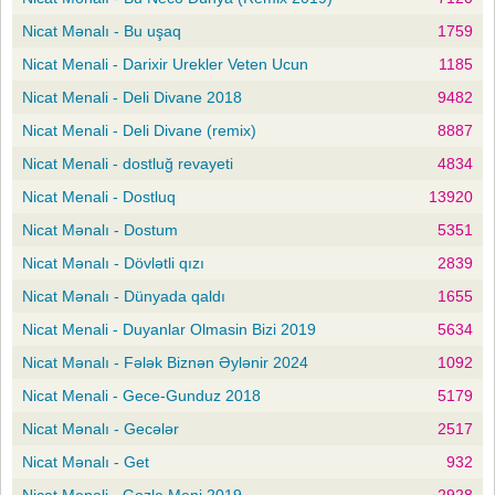
Nicat Mənalı - Bu uşaq
1759
Nicat Menali - Darixir Urekler Veten Ucun
1185
Nicat Menali - Deli Divane 2018
9482
Nicat Menali - Deli Divane (remix)
8887
Nicat Menali - dostluğ revayeti
4834
Nicat Menali - Dostluq
13920
Nicat Mənalı - Dostum
5351
Nicat Mənalı - Dövlətli qızı
2839
Nicat Mənalı - Dünyada qaldı
1655
Nicat Menali - Duyanlar Olmasin Bizi 2019
5634
Nicat Mənalı - Fələk Biznən Əylənir 2024
1092
Nicat Menali - Gece-Gunduz 2018
5179
Nicat Mənalı - Gecələr
2517
Nicat Mənalı - Get
932
Nicat Menali - Gozle Meni 2019
2928