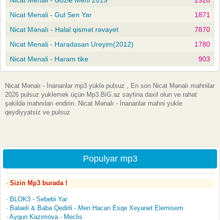
Nicat Menali - Gul Sen Yar
1871
Nicat Mənalı - Halal qismət rəvayet
7870
Nicat Menali - Haradasan Ureyim(2012)
1780
Nicat Menali - Haram tike
903
Nicat Mənalı - İnananlar mp3 yüklə pulsuz , En son Nicat Mənalı mahnilar
2026 pulsuz yuklemek üçün Mp3.BiG.az saytina daxil olun ve rahat
şəkildə mahnıları endirin. Nicat Mənalı - İnananlar mahni yukle
qeydiyyatsiz ve pulsuz
Populyar mp3
Sizin Mp3 burada !
BLOK3 - Sebebi Yar
Balaeli & Baba Qedirli - Men Hacan Esqe Xeyanet Elemisem
Aygun Kazimova - Meclis