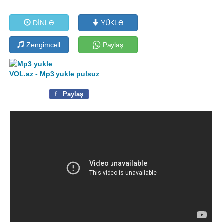
DİNLƏ
YÜKLƏ
Zengimcell
Paylaş
VOL.az - Mp3 yukle pulsuz
f
Paylaş