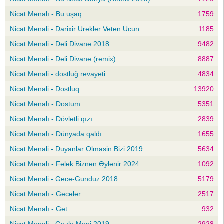
Nicat Mənalı - Bu uşaq
1759
Nicat Menali - Darixir Urekler Veten Ucun
1185
Nicat Menali - Deli Divane 2018
9482
Nicat Menali - Deli Divane (remix)
8887
Nicat Menali - dostluğ revayeti
4834
Nicat Menali - Dostluq
13920
Nicat Mənalı - Dostum
5351
Nicat Mənalı - Dövlətli qızı
2839
Nicat Mənalı - Dünyada qaldı
1655
Nicat Menali - Duyanlar Olmasin Bizi 2019
5634
Nicat Mənalı - Fələk Biznən Əylənir 2024
1092
Nicat Menali - Gece-Gunduz 2018
5179
Nicat Mənalı - Gecələr
2517
Nicat Mənalı - Get
932
Nicat Menali - Gozle Meni 2019
2928