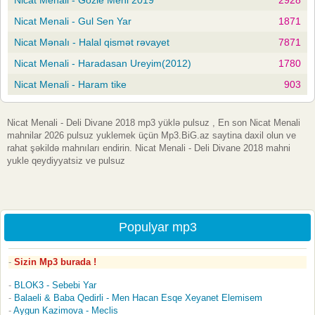
Nicat Menali - Gul Sen Yar
1871
Nicat Mənalı - Halal qismət rəvayet
7871
Nicat Menali - Haradasan Ureyim(2012)
1780
Nicat Menali - Haram tike
903
Nicat Menali - Deli Divane 2018 mp3 yüklə pulsuz , En son Nicat Menali
mahnilar 2026 pulsuz yuklemek üçün Mp3.BiG.az saytina daxil olun ve
rahat şəkildə mahnıları endirin. Nicat Menali - Deli Divane 2018 mahni
yukle qeydiyyatsiz ve pulsuz
Populyar mp3
Sizin Mp3 burada !
BLOK3 - Sebebi Yar
Balaeli & Baba Qedirli - Men Hacan Esqe Xeyanet Elemisem
Aygun Kazimova - Meclis