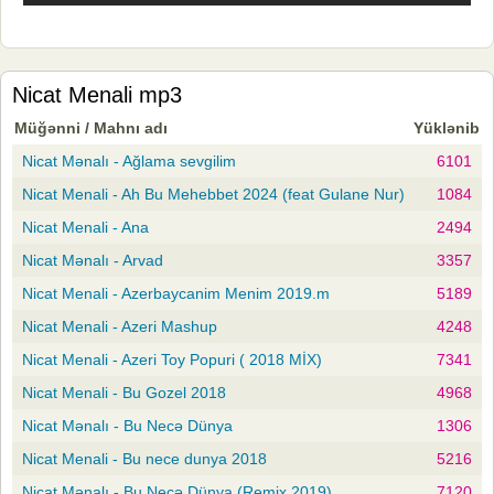
Nicat Menali mp3
Müğənni / Mahnı adı
Yüklənib
Nicat Mənalı - Ağlama sevgilim
6101
Nicat Menali - Ah Bu Mehebbet 2024 (feat Gulane Nur)
1084
Nicat Menali - Ana
2494
Nicat Mənalı - Arvad
3357
Nicat Menali - Azerbaycanim Menim 2019.m
5189
Nicat Menali - Azeri Mashup
4248
Nicat Menali - Azeri Toy Popuri ( 2018 MİX)
7341
Nicat Menali - Bu Gozel 2018
4968
Nicat Mənalı - Bu Necə Dünya
1306
Nicat Menali - Bu nece dunya 2018
5216
Nicat Mənalı - Bu Necə Dünya (Remix 2019)
7120