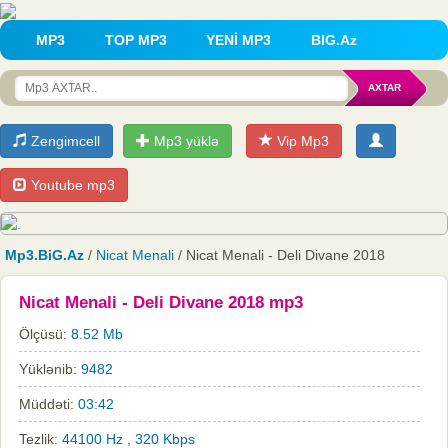
MP3
TOP MP3
YENİ MP3
BIG.Az
Zengimcell
Mp3 yüklə
Vip Mp3
Youtube mp3
Mp3.BiG.Az
/
Nicat Menali
/ Nicat Menali - Deli Divane 2018
Nicat Menali - Deli Divane 2018 mp3
Ölçüsü:
8.52 Mb
Yüklənib:
9482
Müddəti:
03:42
Tezlik:
44100 Hz , 320 Kbps