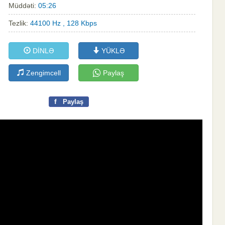
Müddəti:
05:26
Tezlik:
44100 Hz , 128 Kbps
DİNLƏ
YÜKLƏ
Zengimcell
Paylaş
f
Paylaş