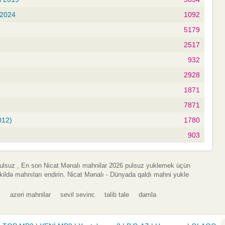
 2024
1092
5179
2517
932
2928
1871
7871
012)
1780
903
pulsuz , En son Nicat Mənalı mahnilar 2026 pulsuz yuklemek üçün
kildə mahnıları endirin. Nicat Mənalı - Dünyada qaldı mahni yukle
i
azeri mahnilar
sevil sevinc
talib tale
damla