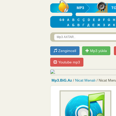
MP3
T
0-9
A
B
C
Ç
D
E
Ə
F
G
H
А
Б
В
Г
Д
Е
Ж
З
И
К
Zengimcell
Mp3 yüklə
Youtube mp3
Mp3.BiG.Az
/
Nicat Mənalı
/ Nicat Məna