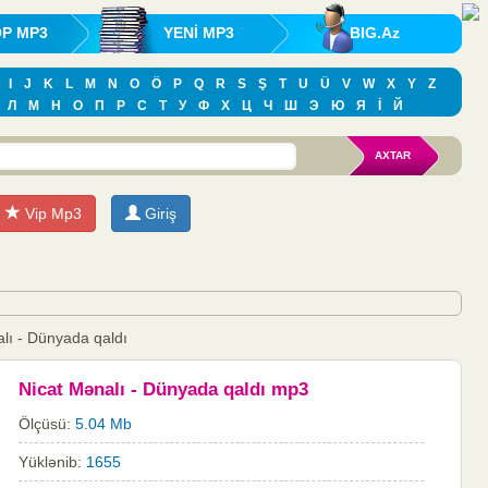
OP MP3
YENİ MP3
BIG.Az
I
J
K
L
M
N
O
Ö
P
Q
R
S
Ş
T
U
Ü
V
W
X
Y
Z
Л
М
Н
О
П
Р
С
Т
У
Ф
Х
Ц
Ч
Ш
Э
Ю
Я
İ
Й
Vip Mp3
Giriş
lı - Dünyada qaldı
Nicat Mənalı - Dünyada qaldı mp3
Ölçüsü:
5.04 Mb
Yüklənib:
1655