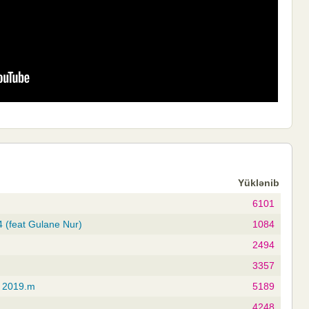
Yüklənib
6101
 (feat Gulane Nur)
1084
2494
3357
m 2019.m
5189
4248