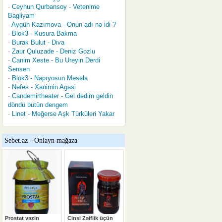
Ceyhun Qurbansoy - Vetenime
Bagliyam
Aygün Kazımova - Onun adı nə idi ?
Blok3 - Kusura Bakma
Burak Bulut - Diva
Zaur Quluzade - Deniz Gozlu
Canim Xeste - Bu Ureyin Derdi
Sensen
Blok3 - Napıyosun Mesela
Nefes - Xanimin Agasi
Candemirtheater - Gel dedim geldin
döndü bütün dengem
Linet - Meğerse Aşk Türküleri Yakar