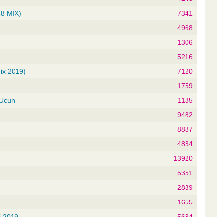
18 MİX)
7341
4968
1306
5216
ix 2019)
7120
1759
 Ucun
1185
9482
8887
4834
13920
5351
2839
1655
i 2019
5634