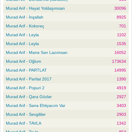
Murad Arif - Həyat Yoldaşımsan
30096
Murad Arif - İnşallah
8925
Murad Arif - Kokoreç
701
Murad Arif - Leyla
1102
Murad Arif - Leyla
1535
Murad Arif - Mənə Sən Lazımsan
16052
Murad Arif - Oğlum
173634
Murad Arif - PARTLAT
14995
Murad Arif - Partlat 2017
1390
Murad Arif - Popuri 2
4919
Murad Arif - Qara Gözlər
2927
Murad Arif - Sənə Ehtiyacım Var
3403
Murad Arif - Sevgililər
2903
Murad Arif - TAVLA
1342
Murad Arif - Tavla
853