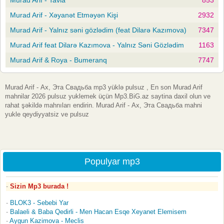
Murad Arif - Xəyanət Etməyən Kişi
2932
Murad Arif - Yalnız səni gözlədim (feat Dilarə Kazımova)
7347
Murad Arif feat Dilarə Kazımova - Yalnız Səni Gözlədim
1163
Murad Arif & Roya - Bumeranq
7747
Murad Arif - Ах, Эта Свадьба mp3 yüklə pulsuz , En son Murad Arif
mahnilar 2026 pulsuz yuklemek üçün Mp3.BiG.az saytina daxil olun ve
rahat şəkildə mahnıları endirin. Murad Arif - Ах, Эта Свадьба mahni
yukle qeydiyyatsiz ve pulsuz
Populyar mp3
Sizin Mp3 burada !
BLOK3 - Sebebi Yar
Balaeli & Baba Qedirli - Men Hacan Esqe Xeyanet Elemisem
Aygun Kazimova - Meclis