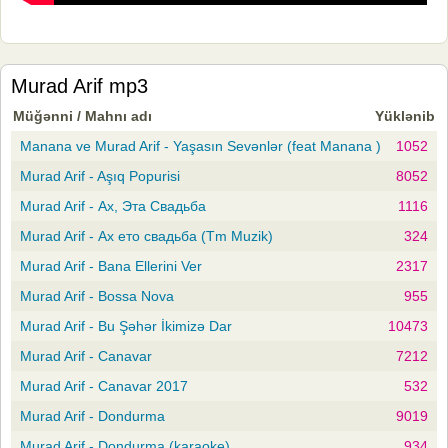
Murad Arif mp3
Müğənni / Mahnı adı
Yüklənib
Manana ve Murad Arif - Yaşasın Sevənlər (feat Manana )
1052
Murad Arif - Aşıq Popurisi
8052
Murad Arif - Ах, Эта Свадьба
1116
Murad Arif - Ах ето свадьба (Tm Muzik)
324
Murad Arif - Bana Ellerini Ver
2317
Murad Arif - Bossa Nova
955
Murad Arif - Bu Şəhər İkimizə Dar
10473
Murad Arif - Canavar
7212
Murad Arif - Canavar 2017
532
Murad Arif - Dondurma
9019
Murad Arif - Dondurma (karaoke)
934