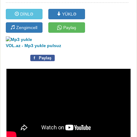
DİNLƏ
YÜKLƏ
Zengimcell
Paylaş
VOL.az - Mp3 yukle pulsuz
f
Paylaş