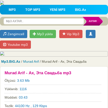
MP3
TOP MP3
YENİ MP3
BIG.Az
Zengimcell
Mp3 yüklə
Vip Mp3
Youtube mp3
Mp3.BiG.Az
/
Murad Arif
/ Murad Arif - Ах, Эта Свадьба
Murad Arif - Ах, Эта Свадьба mp3
Ölçüsü:
3.63 Mb
Yüklənib:
1116
Müddəti:
03:43
Tezlik:
44100 Hz , 129 Kbps