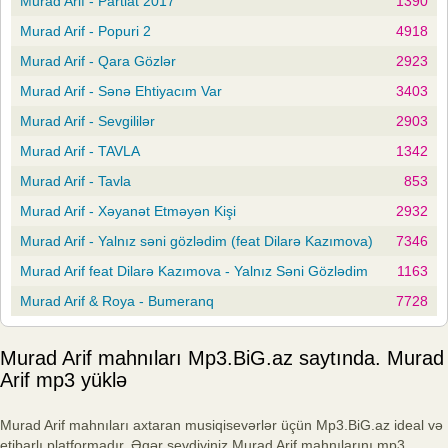
Murad Arif - Partlat 2017
1390
Murad Arif - Popuri 2
4918
Murad Arif - Qara Gözlər
2923
Murad Arif - Sənə Ehtiyacım Var
3403
Murad Arif - Sevgililər
2903
Murad Arif - TAVLA
1342
Murad Arif - Tavla
853
Murad Arif - Xəyanət Etməyən Kişi
2932
Murad Arif - Yalnız səni gözlədim (feat Dilarə Kazımova)
7346
Murad Arif feat Dilarə Kazımova - Yalnız Səni Gözlədim
1163
Murad Arif & Roya - Bumeranq
7728
Murad Arif mahnıları Mp3.BiG.az saytında. Murad
Arif mp3 yüklə
Murad Arif mahnıları axtaran musiqisevərlər üçün Mp3.BiG.az ideal və
etibarlı platformadır. Əgər sevdiyiniz Murad Arif mahnılarını mp3