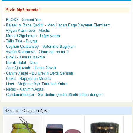
Sizin Mp3 burada !
BLOK3 - Sebebi Yar
Balaeli & Baba Qedirli - Men Hacan Esqe Xeyanet Elemisem
Aygun Kazimova - Meclis
Murat Göğebakan - Diğer yarım
Talib Tale - Duygu
Ceyhun Qurbansoy - Vetenime Bagliyam
Aygün Kazımova - Onun adı nə idi ?
Blok3 - Kusura Bakma
Burak Bulut - Diva
Zaur Quluzade - Deniz Gozlu
Canim Xeste - Bu Ureyin Derdi Sensen
Blok3 - Napıyosun Mesela
Linet - Meğerse Aşk Türküleri Yakar
Nefes - Xanimin Agasi
Candemirtheater - Gel dedim geldin döndü bütün dengem