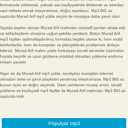
formatında yükləmək, yüksək səs keyfiyyətində dinləmək və istənilən
vaxt istifadə etmək istəyirsinizsə, doğru saytdasız. Mp3.BiG.az
saytında Murad Arif mp3 yüklə seçimi ilə musiqiyə daha yaxın olun.
Saytda təqdim olunan Murad Arif mahnıları müxtəlif janrları əhatə edir
və istifadəçilərin zövqünə uyğun şəkildə yenilənir. Bütün Murad Arif
mp3 faylları optimallaşdırılmış formatda təqdim olunur ki, həm mobil
telefonlarda, həm də kompüter və planşetlərdə problemsiz dinləyə
bilərsiz. Murad Arif mahnı yüklə funksiyası sürətli serverlər üzərindən
həyata keçirilir və uzun gözləmə müddəti olmadan yükləmə endirmə
imkanı yaradır.
Əgər siz də Murad Arif mp3 yüklə, sevdiyiniz musiqiləri internet
olmadan dinlə və şəxsi playlistini yaratmaq istəyirsinizsə, Mp3.BiG.az
bunun üçün ən doğru seçimdir. Daim yenilənən musiqi arxivi, sürətli
yükləmə və keyfiyyətli mp3 fayllar ilə Murad Arif mahnıları Mp3.BiG.az
saytında indir
Populyar mp3