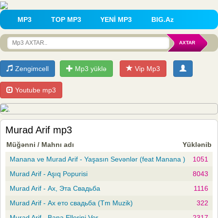
MP3
TOP MP3
YENİ MP3
BIG.Az
Zengimcell
Mp3 yüklə
Vip Mp3
Youtube mp3
Murad Arif mp3
Müğənni / Mahnı adı
Yüklənib
Manana ve Murad Arif - Yaşasın Sevənlər (feat Manana )
1051
Murad Arif - Aşıq Popurisi
8043
Murad Arif - Ах, Эта Свадьба
1116
Murad Arif - Ах ето свадьба (Tm Muzik)
322
Murad Arif - Bana Ellerini Ver
2317