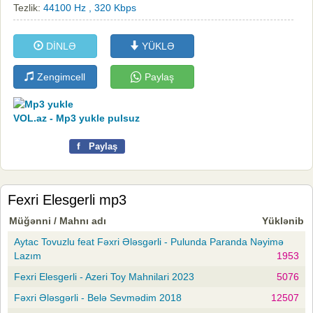
Tezlik:
44100 Hz , 320 Kbps
DİNLƏ
YÜKLƏ
Zengimcell
Paylaş
VOL.az - Mp3 yukle pulsuz
f
Paylaş
Fexri Elesgerli mp3
Müğənni / Mahnı adı
Yüklənib
Aytac Tovuzlu feat Fəxri Ələsgərli - Pulunda Paranda Nəyimə
Lazım
1953
Fexri Elesgerli - Azeri Toy Mahnilari 2023
5076
Fəxri Ələsgərli - Belə Sevmədim 2018
12507