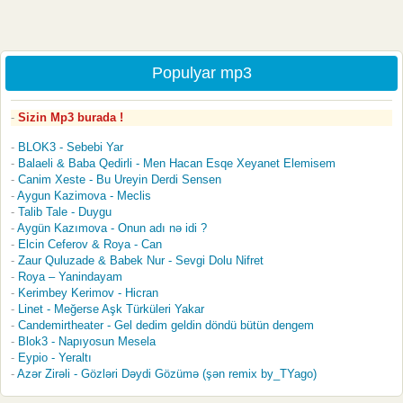
Populyar mp3
Sizin Mp3 burada !
BLOK3 - Sebebi Yar
Balaeli & Baba Qedirli - Men Hacan Esqe Xeyanet Elemisem
Canim Xeste - Bu Ureyin Derdi Sensen
Aygun Kazimova - Meclis
Talib Tale - Duygu
Aygün Kazımova - Onun adı nə idi ?
Elcin Ceferov & Roya - Can
Zaur Quluzade & Babek Nur - Sevgi Dolu Nifret
Roya – Yanindayam
Kerimbey Kerimov - Hicran
Linet - Meğerse Aşk Türküleri Yakar
Candemirtheater - Gel dedim geldin döndü bütün dengem
Blok3 - Napıyosun Mesela
Eypio - Yeraltı
Azər Zirəli - Gözləri Dəydi Gözümə (şən remix by_TYago)