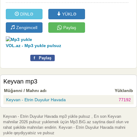
DİNLƏ
YÜKLƏ
Zengimcell
Paylaş
VOL.az - Mp3 yukle pulsuz
f
Paylaş
Keyvan mp3
Müğənni / Mahnı adı
Yüklənib
Keyvan - Etrin Duyulur Havada
77192
Keyvan - Etrin Duyulur Havada mp3 yüklə pulsuz , En son Keyvan
mahnilar 2026 pulsuz yuklemek üçün Mp3.BiG.az saytina daxil olun ve
rahat şəkildə mahnıları endirin. Keyvan - Etrin Duyulur Havada mahni
yukle qeydiyyatsiz ve pulsuz