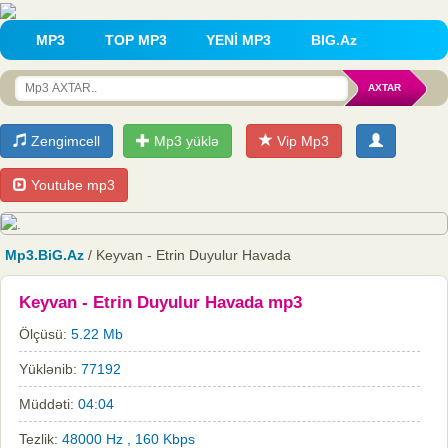
MP3
TOP MP3
YENİ MP3
BIG.Az
Zengimcell
Mp3 yüklə
Vip Mp3
Youtube mp3
Mp3.BiG.Az
/ Keyvan - Etrin Duyulur Havada
Keyvan - Etrin Duyulur Havada mp3
Ölçüsü:
5.22 Mb
Yüklənib:
77192
Müddəti:
04:04
Tezlik:
48000 Hz , 160 Kbps