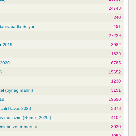
24743
240
 Sabirabadla Selyan
491
27229
ar 2019
3982
1829
 2020
6785
)
15652
1230
zel (oynag mahni)
3191
019
19690
rcali Havasi2023
3873
neyime lazim (Remix_2020 )
4102
 Qelebe zefer marshi
3020
1059