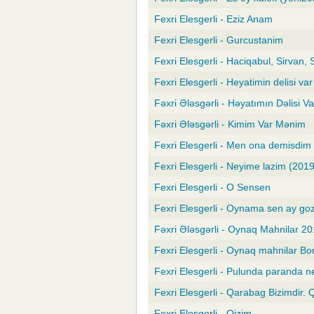
Fexri Elesgerli - Eziz Anam
Fexri Elesgerli - Gurcustanim
Fexri Elesgerli - Haciqabul, Sirvan,
Fexri Elesgerli - Heyatimin delisi var
Fəxri Ələsgərli - Həyatımın Dəlisi V
Fəxri Ələsgərli - Kimim Var Mənim
Fexri Elesgerli - Men ona demisdim
Fexri Elesgerli - Neyime lazim (2019
Fexri Elesgerli - O Sensen
Fexri Elesgerli - Oynama sen ay go
Fəxri Ələsgərli - Oynaq Mahnilar 2
Fexri Elesgerli - Oynaq mahnilar Bo
Fexri Elesgerli - Pulunda paranda 
Fexri Elesgerli - Qarabag Bizimdir.
Fexri Elesgerli - Qizim