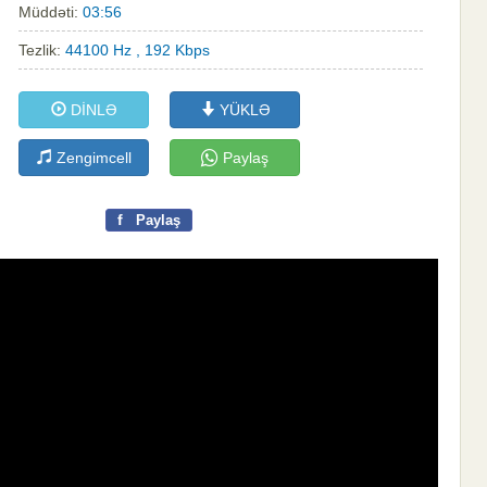
Müddəti:
03:56
Tezlik:
44100 Hz , 192 Kbps
DİNLƏ
YÜKLƏ
Zengimcell
Paylaş
f
Paylaş