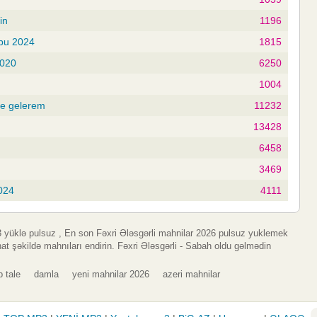
in
1196
 bu 2024
1815
2020
6250
1004
rde gelerem
11232
13428
6458
3469
2024
4111
3 yüklə pulsuz , En son Fəxri Ələsgərli mahnilar 2026 pulsuz yuklemek
t şəkildə mahnıları endirin. Fəxri Ələsgərli - Sabah oldu gəlmədin
b tale
damla
yeni mahnilar 2026
azeri mahnilar