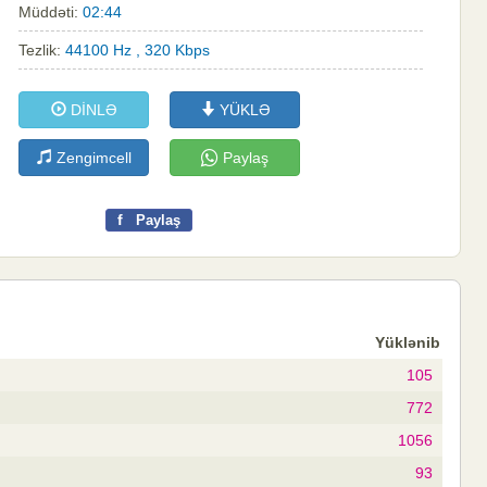
Müddəti:
02:44
Tezlik:
44100 Hz , 320 Kbps
DİNLƏ
YÜKLƏ
Zengimcell
Paylaş
f
Paylaş
Yüklənib
105
772
1056
93