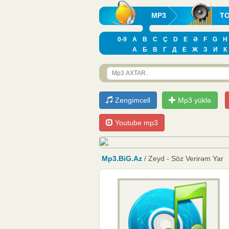
MP3
T
0-9
A
B
C
Ç
D
E
Ə
F
G
H
А
Б
В
Г
Д
Е
Ж
З
И
К
Zengimcell
Mp3 yüklə
Youtube mp3
Mp3.BiG.Az
/ Zeyd - Söz Verirəm Yar