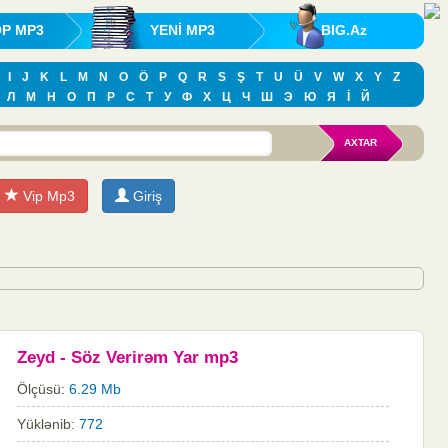
OP MP3
YENİ MP3
BIG.Az
I
J
K
L
M
N
O
Ö
P
Q
R
S
Ş
T
U
Ü
V
W
X
Y
Z
Л
М
Н
О
П
Р
С
Т
У
Ф
Х
Ц
Ч
Ш
Э
Ю
Я
İ
Й
Vip Mp3
Giriş
Zeyd - Söz Verirəm Yar mp3
Ölçüsü:
6.29 Mb
Yüklənib:
772