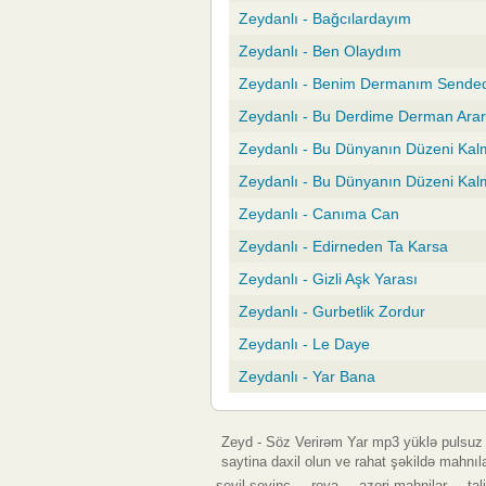
Zeydanlı - Bağcılardayım
Zeydanlı - Ben Olaydım
Zeydanlı - Benim Dermanım Sended
Zeydanlı - Bu Derdime Derman Ara
Zeydanlı - Bu Dünyanın Düzeni Kal
Zeydanlı - Bu Dünyanın Düzeni Ka
Zeydanlı - Canıma Can
Zeydanlı - Edirneden Ta Karsa
Zeydanlı - Gizli Aşk Yarası
Zeydanlı - Gurbetlik Zordur
Zeydanlı - Le Daye
Zeydanlı - Yar Bana
Zeyd - Söz Verirəm Yar mp3 yüklə pulsuz
saytina daxil olun ve rahat şəkildə mahnı
sevil sevinc
roya
azeri mahnilar
tal