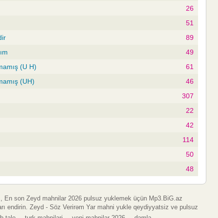
26
51
ir
89
rım
49
mamış (U H)
61
lmamış (UH)
46
307
22
42
114
50
48
 , En son Zeyd mahnilar 2026 pulsuz yuklemek üçün Mp3.BiG.az
ları endirin. Zeyd - Söz Verirəm Yar mahni yukle qeydiyyatsiz ve pulsuz
ib tale
turk mahnilari
yeni mahnilar 2026
damla