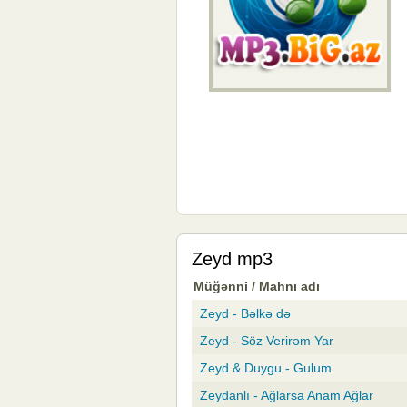
Zeyd mp3
Müğənni / Mahnı adı
Zeyd - Bəlkə də
Zeyd - Söz Verirəm Yar
Zeyd & Duygu - Gulum
Zeydanlı - Ağlarsa Anam Ağlar