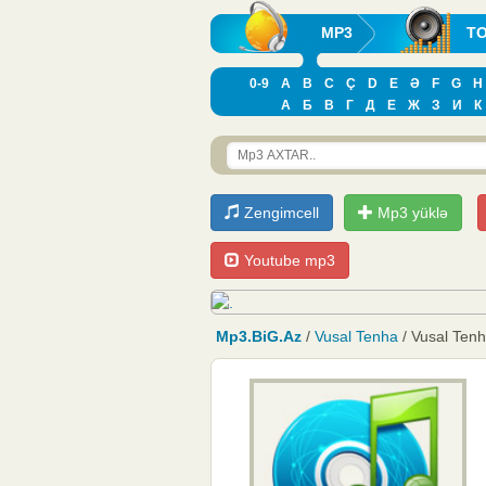
MP3
T
0-9
A
B
C
Ç
D
E
Ə
F
G
H
А
Б
В
Г
Д
Е
Ж
З
И
К
Zengimcell
Mp3 yüklə
Youtube mp3
Mp3.BiG.Az
/
Vusal Tenha
/ Vusal Ten