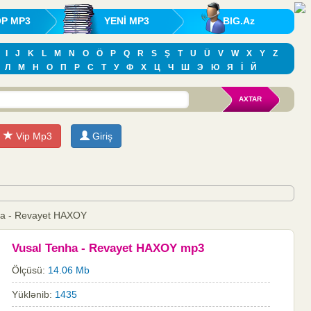
OP MP3
YENİ MP3
BIG.Az
I
J
K
L
M
N
O
Ö
P
Q
R
S
Ş
T
U
Ü
V
W
X
Y
Z
Л
М
Н
О
П
Р
С
Т
У
Ф
Х
Ц
Ч
Ш
Э
Ю
Я
İ
Й
Vip Mp3
Giriş
ha - Revayet HAXOY
Vusal Tenha - Revayet HAXOY mp3
Ölçüsü:
14.06 Mb
Yüklənib:
1435