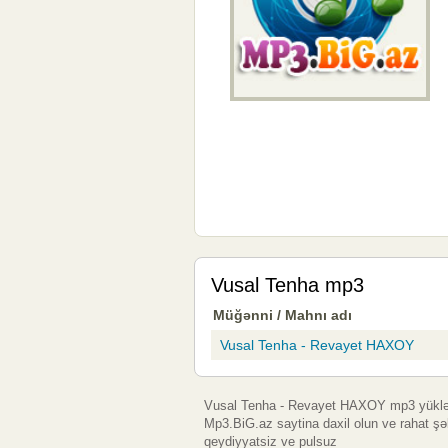
Vusal Tenha mp3
Müğənni / Mahnı adı
Vusal Tenha - Revayet HAXOY
Vusal Tenha - Revayet HAXOY mp3 yüklə 
Mp3.BiG.az saytina daxil olun ve rahat ş
qeydiyyatsiz ve pulsuz