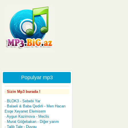
Populyar mp3
Sizin Mp3 burada !
BLOK3 - Sebebi Yar
Balaeli & Baba Qedirli - Men Hacan
Esqe Xeyanet Elemisem
Aygun Kazimova - Meclis
Murat Göğebakan - Diğer yarım
Talib Tale - Duygu