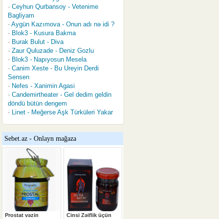
Ceyhun Qurbansoy - Vetenime
Bagliyam
Aygün Kazımova - Onun adı nə idi ?
Blok3 - Kusura Bakma
Burak Bulut - Diva
Zaur Quluzade - Deniz Gozlu
Blok3 - Napıyosun Mesela
Canim Xeste - Bu Ureyin Derdi
Sensen
Nefes - Xanimin Agasi
Candemirtheater - Gel dedim geldin
döndü bütün dengem
Linet - Meğerse Aşk Türküleri Yakar