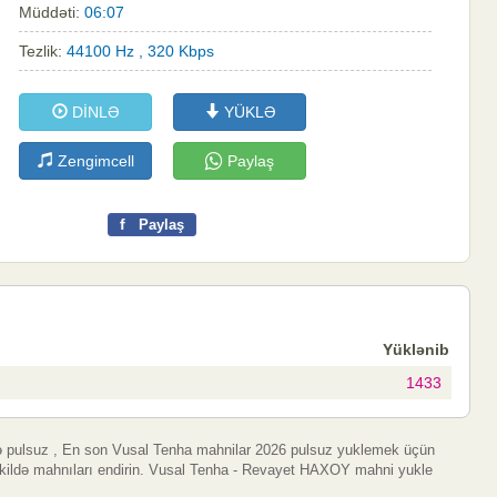
Müddəti:
06:07
Tezlik:
44100 Hz , 320 Kbps
DİNLƏ
YÜKLƏ
Zengimcell
Paylaş
f
Paylaş
Yüklənib
1433
pulsuz , En son Vusal Tenha mahnilar 2026 pulsuz yuklemek üçün
əkildə mahnıları endirin. Vusal Tenha - Revayet HAXOY mahni yukle