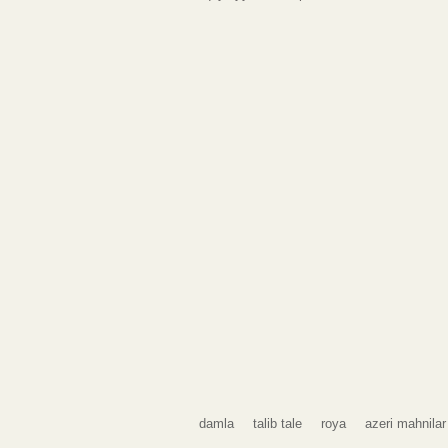
damla
talib tale
roya
azeri mahnilar