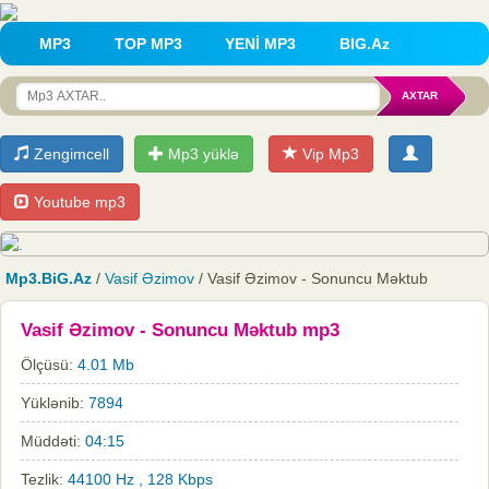
MP3
TOP MP3
YENİ MP3
BIG.Az
Zengimcell
Mp3 yüklə
Vip Mp3
Youtube mp3
Mp3.BiG.Az
/
Vasif Əzimov
/ Vasif Əzimov - Sonuncu Məktub
Vasif Əzimov - Sonuncu Məktub mp3
Ölçüsü:
4.01 Mb
Yüklənib:
7894
Müddəti:
04:15
Tezlik:
44100 Hz , 128 Kbps