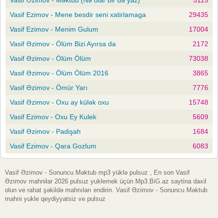
Vasif Ezimov - Mene besdir seni xatirlamaga
29435
Vasif Ezimov - Menim Gulum
17004
Vasif Əzimov - Ölüm Bizi Ayırsa da
2172
Vasif Əzimov - Ölüm Ölüm
73038
Vasif Əzimov - Ölüm Ölüm 2016
3865
Vasif Əzimov - Ömür Yarı
7776
Vasif Əzimov - Oxu ay külək oxu
15748
Vasif Ezimov - Oxu Ey Kulek
5609
Vasif Əzimov - Padişah
1684
Vasif Ezimov - Qara Gozlum
6083
Vasif Əzimov - Sonuncu Məktub mp3 yüklə pulsuz , En son Vasif
Əzimov mahnilar 2026 pulsuz yuklemek üçün Mp3.BiG.az saytina daxil
olun ve rahat şəkildə mahnıları endirin. Vasif Əzimov - Sonuncu Məktub
mahni yukle qeydiyyatsiz ve pulsuz