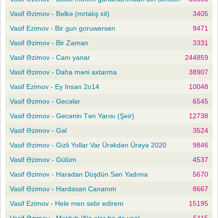
Vasif Əzimov - Bəlkə (mrtalış xit)
3405
Vasif Ezimov - Bir gun goruwersen
9471
Vasif Əzimov - Bir Zaman
3331
Vasif Əzimov - Canı yanar
244859
Vasif Əzimov - Daha məni axtarma
38907
Vasif Ezimov - Ey Insan 2o14
10048
Vasif Əzimov - Gecələr
6545
Vasif Əzimov - Gecənin Tən Yarısı (Şeir)
12738
Vasif Əzimov - Gəl
3524
Vasif Əzimov - Gizli Yollar Var Ürəkdən Ürəyə 2020
9846
Vasif Əzimov - Gülüm
4537
Vasif Əzimov - Haradan Düşdün Sən Yadıma
5670
Vasif Əzimov - Hardasan Cananım
8667
Vasif Ezimov - Hele men sebr edirem
15195
Vasif Əzimov - Məktub (Nə olar bir də yaz)
5115