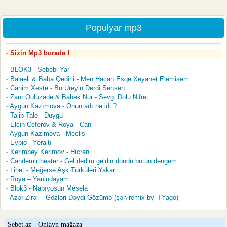
Populyar mp3
Sizin Mp3 burada !
BLOK3 - Sebebi Yar
Balaeli & Baba Qedirli - Men Hacan Esqe Xeyanet Elemisem
Canim Xeste - Bu Ureyin Derdi Sensen
Zaur Quluzade & Babek Nur - Sevgi Dolu Nifret
Aygün Kazımova - Onun adı nə idi ?
Talib Tale - Duygu
Elcin Ceferov & Roya - Can
Aygun Kazimova - Meclis
Eypio - Yeraltı
Kerimbey Kerimov - Hicran
Candemirtheater - Gel dedim geldin döndü bütün dengem
Linet - Meğerse Aşk Türküleri Yakar
Roya – Yanindayam
Blok3 - Napıyosun Mesela
Azər Zirəli - Gözləri Dəydi Gözümə (şən remix by_TYago)