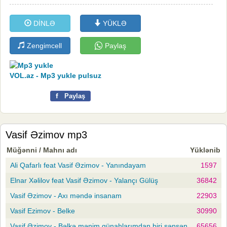
DİNLƏ
YÜKLƏ
Zengimcell
Paylaş
VOL.az - Mp3 yukle pulsuz
f
Paylaş
Vasif Əzimov mp3
Müğənni / Mahnı adı
Yüklənib
Ali Qafarlı feat Vasif Əzimov - Yanındayam
1597
Elnar Xəlilov feat Vasif Əzimov - Yalançı Gülüş
36842
Vasif Əzimov - Axı məndə insanam
22903
Vasif Ezimov - Belke
30990
Vasif Əzimov - Bəlkə mənim günahlarımdan biri sənsən
65656