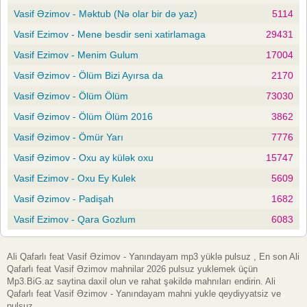
Vasif Əzimov - Məktub (Nə olar bir də yaz)
5114
Vasif Ezimov - Mene besdir seni xatirlamaga
29431
Vasif Ezimov - Menim Gulum
17004
Vasif Əzimov - Ölüm Bizi Ayırsa da
2170
Vasif Əzimov - Ölüm Ölüm
73030
Vasif Əzimov - Ölüm Ölüm 2016
3862
Vasif Əzimov - Ömür Yarı
7776
Vasif Əzimov - Oxu ay külək oxu
15747
Vasif Ezimov - Oxu Ey Kulek
5609
Vasif Əzimov - Padişah
1682
Vasif Ezimov - Qara Gozlum
6083
Ali Qafarlı feat Vasif Əzimov - Yanındayam mp3 yüklə pulsuz , En son Ali
Qafarlı feat Vasif Əzimov mahnilar 2026 pulsuz yuklemek üçün
Mp3.BiG.az saytina daxil olun ve rahat şəkildə mahnıları endirin. Ali
Qafarlı feat Vasif Əzimov - Yanındayam mahni yukle qeydiyyatsiz ve
pulsuz