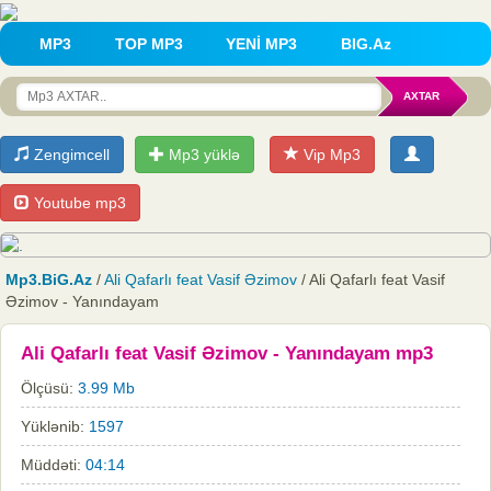
MP3
TOP MP3
YENİ MP3
BIG.Az
Zengimcell
Mp3 yüklə
Vip Mp3
Youtube mp3
Mp3.BiG.Az
/
Ali Qafarlı feat Vasif Əzimov
/ Ali Qafarlı feat Vasif
Əzimov - Yanındayam
Ali Qafarlı feat Vasif Əzimov - Yanındayam mp3
Ölçüsü:
3.99 Mb
Yüklənib:
1597
Müddəti:
04:14