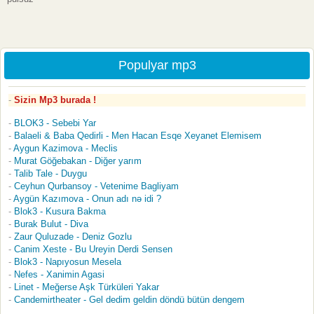
Populyar mp3
Sizin Mp3 burada !
BLOK3 - Sebebi Yar
Balaeli & Baba Qedirli - Men Hacan Esqe Xeyanet Elemisem
Aygun Kazimova - Meclis
Murat Göğebakan - Diğer yarım
Talib Tale - Duygu
Ceyhun Qurbansoy - Vetenime Bagliyam
Aygün Kazımova - Onun adı nə idi ?
Blok3 - Kusura Bakma
Burak Bulut - Diva
Zaur Quluzade - Deniz Gozlu
Canim Xeste - Bu Ureyin Derdi Sensen
Blok3 - Napıyosun Mesela
Nefes - Xanimin Agasi
Linet - Meğerse Aşk Türküleri Yakar
Candemirtheater - Gel dedim geldin döndü bütün dengem