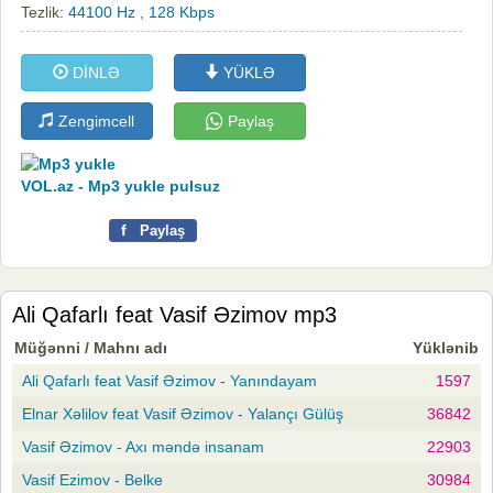
Tezlik:
44100 Hz , 128 Kbps
DİNLƏ
YÜKLƏ
Zengimcell
Paylaş
VOL.az - Mp3 yukle pulsuz
f
Paylaş
Ali Qafarlı feat Vasif Əzimov mp3
Müğənni / Mahnı adı
Yüklənib
Ali Qafarlı feat Vasif Əzimov - Yanındayam
1597
Elnar Xəlilov feat Vasif Əzimov - Yalançı Gülüş
36842
Vasif Əzimov - Axı məndə insanam
22903
Vasif Ezimov - Belke
30984