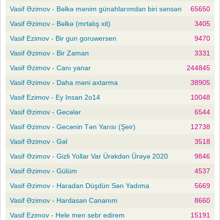
Vasif Əzimov - Bəlkə mənim günahlarımdan biri sənsən
65650
Vasif Əzimov - Bəlkə (mrtalış xit)
3405
Vasif Ezimov - Bir gun goruwersen
9470
Vasif Əzimov - Bir Zaman
3331
Vasif Əzimov - Canı yanar
244845
Vasif Əzimov - Daha məni axtarma
38905
Vasif Ezimov - Ey Insan 2o14
10048
Vasif Əzimov - Gecələr
6544
Vasif Əzimov - Gecənin Tən Yarısı (Şeir)
12738
Vasif Əzimov - Gəl
3518
Vasif Əzimov - Gizli Yollar Var Ürəkdən Ürəyə 2020
9846
Vasif Əzimov - Gülüm
4537
Vasif Əzimov - Haradan Düşdün Sən Yadıma
5669
Vasif Əzimov - Hardasan Cananım
8660
Vasif Ezimov - Hele men sebr edirem
15191