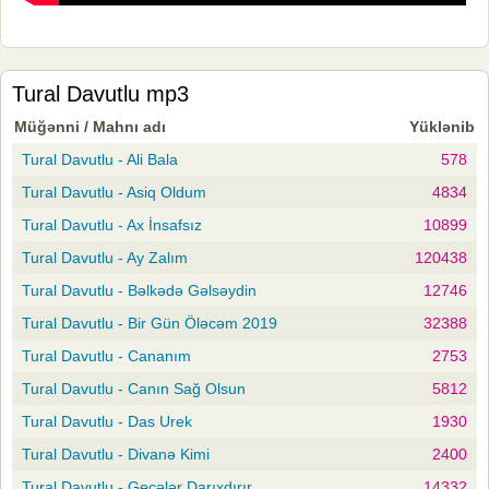
Tural Davutlu mp3
Müğənni / Mahnı adı
Yüklənib
Tural Davutlu - Ali Bala
578
Tural Davutlu - Asiq Oldum
4834
Tural Davutlu - Ax İnsafsız
10899
Tural Davutlu - Ay Zalım
120438
Tural Davutlu - Bəlkədə Gəlsəydin
12746
Tural Davutlu - Bir Gün Öləcəm 2019
32388
Tural Davutlu - Cananım
2753
Tural Davutlu - Canın Sağ Olsun
5812
Tural Davutlu - Das Urek
1930
Tural Davutlu - Divanə Kimi
2400
Tural Davutlu - Gecələr Darıxdırır
14332