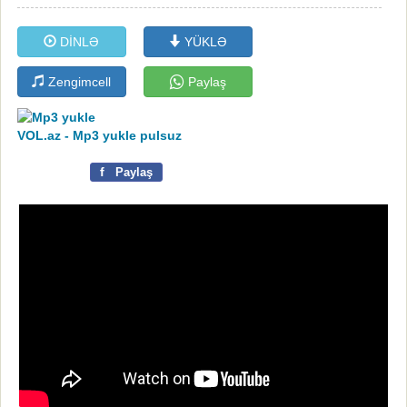
DİNLƏ
YÜKLƏ
Zengimcell
Paylaş
VOL.az - Mp3 yukle pulsuz
f
Paylaş