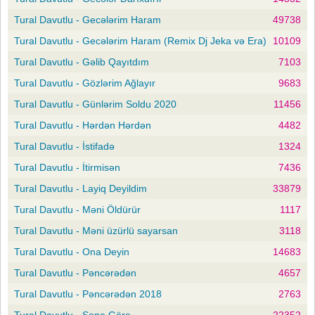
Tural Davutlu - Gecələrim Haram
49738
Tural Davutlu - Gecələrim Haram (Remix Dj Jeka və Era)
10109
Tural Davutlu - Gəlib Qayıtdım
7103
Tural Davutlu - Gözlərim Ağlayır
9683
Tural Davutlu - Günlərim Soldu 2020
11456
Tural Davutlu - Hərdən Hərdən
4482
Tural Davutlu - İstifadə
1324
Tural Davutlu - İtirmisən
7436
Tural Davutlu - Layiq Deyildim
33879
Tural Davutlu - Məni Öldürür
1117
Tural Davutlu - Məni üzürlü sayarsan
3118
Tural Davutlu - Ona Deyin
14683
Tural Davutlu - Pəncərədən
4657
Tural Davutlu - Pəncərədən 2018
2763
Tural Davutlu - Sənə Görə
22352