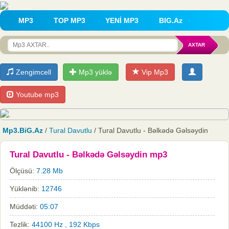
MP3
TOP MP3
YENİ MP3
BIG.Az
Zengimcell
Mp3 yüklə
Vip Mp3
Youtube mp3
Mp3.BiG.Az
/
Tural Davutlu
/ Tural Davutlu - Bəlkədə Gəlsəydin
Tural Davutlu - Bəlkədə Gəlsəydin mp3
Ölçüsü:
7.28 Mb
Yüklənib:
12746
Müddəti:
05:07
Tezlik:
44100 Hz , 192 Kbps