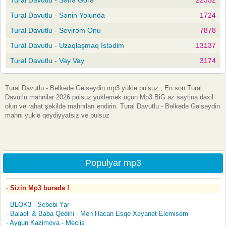
Tural Davutlu - Sənin Yolunda
1724
Tural Davutlu - Sevirəm Onu
7878
Tural Davutlu - Uzaqlaşmaq İstədim
13137
Tural Davutlu - Vay Vay
3174
Tural Davutlu - Bəlkədə Gəlsəydin mp3 yüklə pulsuz , En son Tural
Davutlu mahnilar 2026 pulsuz yuklemek üçün Mp3.BiG.az saytina daxil
olun ve rahat şəkildə mahnıları endirin. Tural Davutlu - Bəlkədə Gəlsəydin
mahni yukle qeydiyyatsiz ve pulsuz
Populyar mp3
Sizin Mp3 burada !
BLOK3 - Sebebi Yar
Balaeli & Baba Qedirli - Men Hacan Esqe Xeyanet Elemisem
Aygun Kazimova - Meclis