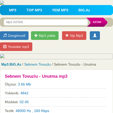
MP3
TOP MP3
YENİ MP3
BIG.Az
Zengimcell
Mp3 yüklə
Vip Mp3
Youtube mp3
Mp3.BiG.Az
/
Sebnem Tovuzlu
/ Sebnem Tovuzlu - Unutma
Sebnem Tovuzlu - Unutma mp3
Ölçüsü:
3.66 Mb
Yüklənib:
4842
Müddəti:
02:45
Tezlik:
48000 Hz , 160 Kbps