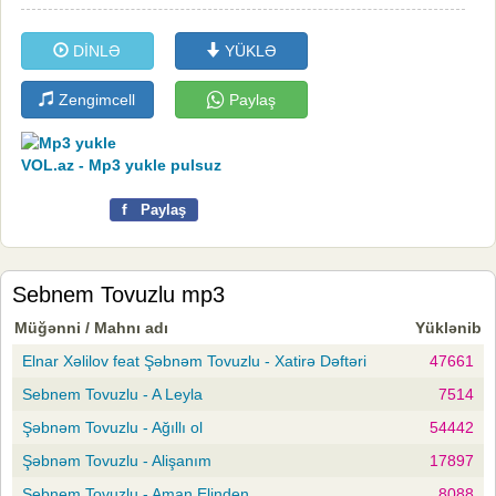
DİNLƏ
YÜKLƏ
Zengimcell
Paylaş
VOL.az - Mp3 yukle pulsuz
f
Paylaş
Sebnem Tovuzlu mp3
Müğənni / Mahnı adı
Yüklənib
Elnar Xəlilov feat Şəbnəm Tovuzlu - Xatirə Dəftəri
47661
Sebnem Tovuzlu - A Leyla
7514
Şəbnəm Tovuzlu - Ağıllı ol
54442
Şəbnəm Tovuzlu - Alişanım
17897
Sebnem Tovuzlu - Aman Elinden
8088