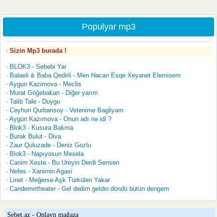
Populyar mp3
Sizin Mp3 burada !
BLOK3 - Sebebi Yar
Balaeli & Baba Qedirli - Men Hacan Esqe Xeyanet Elemisem
Aygun Kazimova - Meclis
Murat Göğebakan - Diğer yarım
Talib Tale - Duygu
Ceyhun Qurbansoy - Vetenime Bagliyam
Aygün Kazımova - Onun adı nə idi ?
Blok3 - Kusura Bakma
Burak Bulut - Diva
Zaur Quluzade - Deniz Gozlu
Blok3 - Napıyosun Mesela
Canim Xeste - Bu Ureyin Derdi Sensen
Nefes - Xanimin Agasi
Linet - Meğerse Aşk Türküleri Yakar
Candemirtheater - Gel dedim geldin döndü bütün dengem