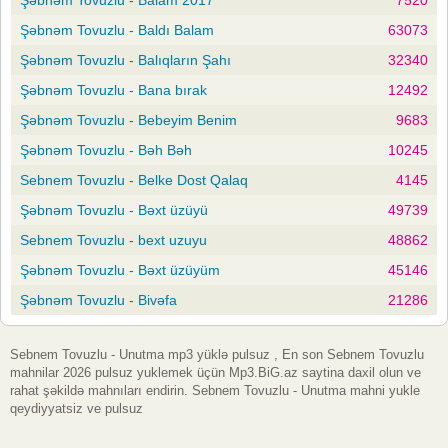
Şəbnəm Tovuzlu - Baldı Balam
63073
Şəbnəm Tovuzlu - Balıqların Şahı
32340
Şəbnəm Tovuzlu - Bana bırak
12492
Şəbnəm Tovuzlu - Bebeyim Benim
9683
Şəbnəm Tovuzlu - Bəh Bəh
10245
Sebnem Tovuzlu - Belke Dost Qalaq
4145
Şəbnəm Tovuzlu - Bəxt üzüyü
49739
Sebnem Tovuzlu - bext uzuyu
48862
Şəbnəm Tovuzlu - Bəxt üzüyüm
45146
Şəbnəm Tovuzlu - Bivəfa
21286
Sebnem Tovuzlu - Unutma mp3 yüklə pulsuz , En son Sebnem Tovuzlu
mahnilar 2026 pulsuz yuklemek üçün Mp3.BiG.az saytina daxil olun ve
rahat şəkildə mahnıları endirin. Sebnem Tovuzlu - Unutma mahni yukle
qeydiyyatsiz ve pulsuz