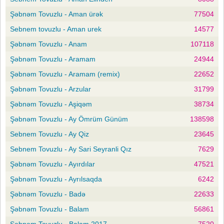
Şəbnəm Tovuzlu - Aman ürək
77504
Sebnem tovuzlu - Aman urek
14577
Şəbnəm Tovuzlu - Anam
107118
Şəbnəm Tovuzlu - Aramam
24944
Şəbnəm Tovuzlu - Aramam (remix)
22652
Şəbnəm Tovuzlu - Arzular
31799
Şəbnəm Tovuzlu - Aşiqəm
38734
Şəbnəm Tovuzlu - Ay Ömrüm Günüm
138598
Sebnem Tovuzlu - Ay Qiz
23645
Sebnem Tovuzlu - Ay Sari Seyranli Qız
7629
Şəbnəm Tovuzlu - Ayırdılar
47521
Şəbnəm Tovuzlu - Ayrılsaqda
6242
Şəbnəm Tovuzlu - Badə
22633
Şəbnəm Tovuzlu - Balam
56861
Şəbnəm Tovuzlu - Balam 2017
7520