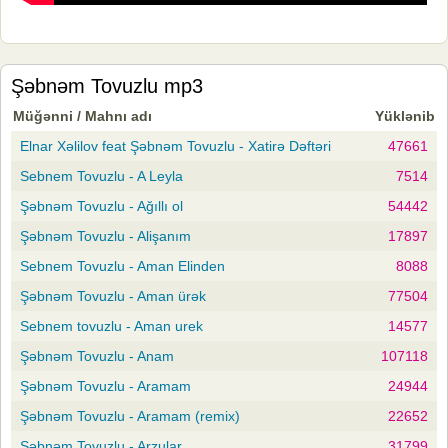
Şəbnəm Tovuzlu mp3
Müğənni / Mahnı adı
Yüklənib
Elnar Xəlilov feat Şəbnəm Tovuzlu - Xatirə Dəftəri
47661
Sebnem Tovuzlu - A Leyla
7514
Şəbnəm Tovuzlu - Ağıllı ol
54442
Şəbnəm Tovuzlu - Alişanım
17897
Sebnem Tovuzlu - Aman Elinden
8088
Şəbnəm Tovuzlu - Aman ürək
77504
Sebnem tovuzlu - Aman urek
14577
Şəbnəm Tovuzlu - Anam
107118
Şəbnəm Tovuzlu - Aramam
24944
Şəbnəm Tovuzlu - Aramam (remix)
22652
Şəbnəm Tovuzlu - Arzular
31799