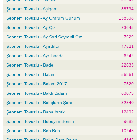
Şəbnəm Tovuzlu - Aşiqəm
38734
Şəbnəm Tovuzlu - Ay Ömrüm Günüm
138598
Sebnem Tovuzlu - Ay Qiz
23645
Sebnem Tovuzlu - Ay Sari Seyranli Qız
7629
Şəbnəm Tovuzlu - Ayırdılar
47521
Şəbnəm Tovuzlu - Ayrılsaqda
6242
Şəbnəm Tovuzlu - Badə
22633
Şəbnəm Tovuzlu - Balam
56861
Şəbnəm Tovuzlu - Balam 2017
7520
Şəbnəm Tovuzlu - Baldı Balam
63073
Şəbnəm Tovuzlu - Balıqların Şahı
32340
Şəbnəm Tovuzlu - Bana bırak
12492
Şəbnəm Tovuzlu - Bebeyim Benim
9683
Şəbnəm Tovuzlu - Bəh Bəh
10245
Sebnem Tovuzlu - Belke Dost Qalaq
4145