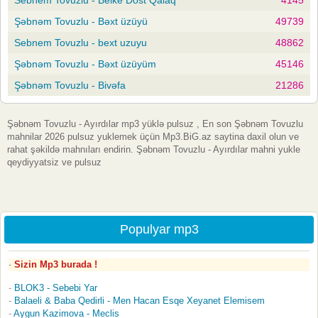
Şəbnəm Tovuzlu - Bəxt üzüyü
49739
Sebnem Tovuzlu - bext uzuyu
48862
Şəbnəm Tovuzlu - Bəxt üzüyüm
45146
Şəbnəm Tovuzlu - Bivəfa
21286
Şəbnəm Tovuzlu - Ayırdılar mp3 yüklə pulsuz , En son Şəbnəm Tovuzlu
mahnilar 2026 pulsuz yuklemek üçün Mp3.BiG.az saytina daxil olun ve
rahat şəkildə mahnıları endirin. Şəbnəm Tovuzlu - Ayırdılar mahni yukle
qeydiyyatsiz ve pulsuz
Populyar mp3
Sizin Mp3 burada !
BLOK3 - Sebebi Yar
Balaeli & Baba Qedirli - Men Hacan Esqe Xeyanet Elemisem
Aygun Kazimova - Meclis