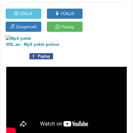
DİNLƏ
YÜKLƏ
Zengimcell
Paylaş
VOL.az - Mp3 yukle pulsuz
f
Paylaş