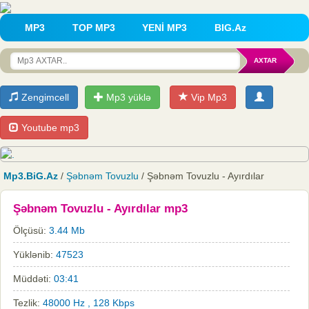
MP3
TOP MP3
YENİ MP3
BIG.Az
Zengimcell
Mp3 yüklə
Vip Mp3
Youtube mp3
Mp3.BiG.Az
/
Şəbnəm Tovuzlu
/ Şəbnəm Tovuzlu - Ayırdılar
Şəbnəm Tovuzlu - Ayırdılar mp3
Ölçüsü:
3.44 Mb
Yüklənib:
47523
Müddəti:
03:41
Tezlik:
48000 Hz , 128 Kbps