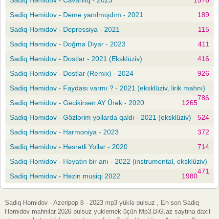
Sadiq Həmidov - Demə yanılmışdım - 2021
189
Sadiq Həmidov - Depressiya - 2021
115
Sadiq Həmidov - Doğma Diyar - 2023
411
Sadiq Həmidov - Dostlar - 2021 (Eksklüziv)
416
Sadiq Həmidov - Dostlar (Remix) - 2024
926
Sadiq Həmidov - Faydası varmı ? - 2021 (eksklüziv, lirik mahnı)
786
Sadiq Həmidov - Gecikirsən AY Ürək - 2020
1265
Sadiq Həmidov - Gözlərim yollarda qaldı - 2021 (eksklüziv)
524
Sadiq Həmidov - Harmoniya - 2023
372
Sadiq Həmidov - Həsrətli Yollar - 2020
714
Sadiq Həmidov - Həyatın bir anı - 2022 (instrumental, eksklüziv)
471
Sadiq Həmidov - Həzin musiqi 2022
1980
Sadiq Həmidov - Azeripop 8 - 2023 mp3 yüklə pulsuz , En son Sadiq
Həmidov mahnilar 2026 pulsuz yuklemek üçün Mp3.BiG.az saytina daxil