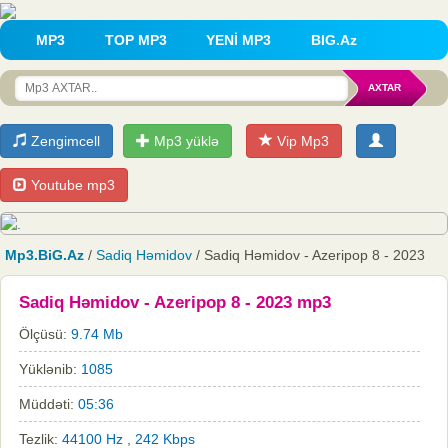
MP3
TOP MP3
YENİ MP3
BIG.Az
Zengimcell
Mp3 yüklə
Vip Mp3
Youtube mp3
Mp3.BiG.Az
/
Sadiq Həmidov
/ Sadiq Həmidov - Azeripop 8 - 2023
Sadiq Həmidov - Azeripop 8 - 2023 mp3
Ölçüsü:
9.74 Mb
Yüklənib:
1085
Müddəti:
05:36
Tezlik:
44100 Hz , 242 Kbps