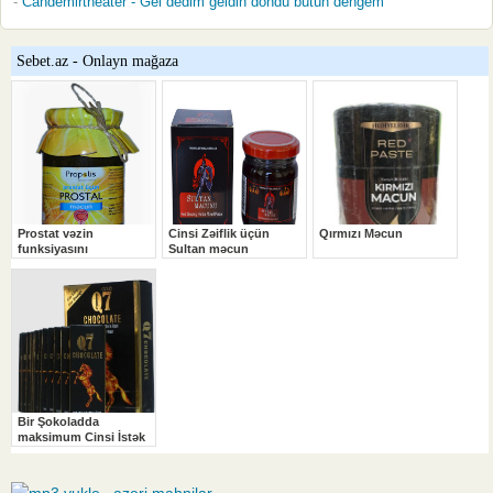
Candemirtheater - Gel dedim geldin döndü bütün dengem