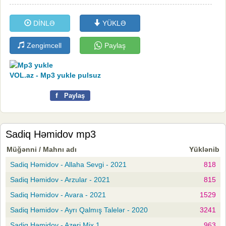
DİNLƏ
YÜKLƏ
Zengimcell
Paylaş
VOL.az - Mp3 yukle pulsuz
f
Paylaş
Sadiq Həmidov mp3
Müğənni / Mahnı adı
Yüklənib
Sadiq Həmidov - Allaha Sevgi - 2021
818
Sadiq Həmidov - Arzular - 2021
815
Sadiq Həmidov - Avara - 2021
1529
Sadiq Həmidov - Ayrı Qalmış Talelər - 2020
3241
Sadiq Həmidov - Azeri Mix 1
963