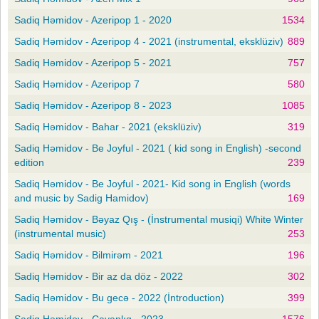
Sadiq Həmidov - Azeripop 1 - 2020
1534
Sadiq Həmidov - Azeripop 4 - 2021 (instrumental, eksklüziv)
889
Sadiq Həmidov - Azeripop 5 - 2021
757
Sadiq Həmidov - Azeripop 7
580
Sadiq Həmidov - Azeripop 8 - 2023
1085
Sadiq Həmidov - Bahar - 2021 (eksklüziv)
319
Sadiq Həmidov - Be Joyful - 2021 ( kid song in English) -second
edition
239
Sadiq Həmidov - Be Joyful - 2021- Kid song in English (words
and music by Sadig Hamidov)
169
Sadiq Həmidov - Bəyaz Qış - (İnstrumental musiqi) White Winter
(instrumental music)
253
Sadiq Həmidov - Bilmirəm - 2021
196
Sadiq Həmidov - Bir az da döz - 2022
302
Sadiq Həmidov - Bu gecə - 2022 (İntroduction)
399
Sadiq Həmidov - Cavanlıq - 2023
1576