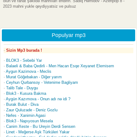
olun ve rahat şəkildə mahnıları endirin. Sadiq Həmidov - Azeripop 8 -
2023 mahni yukle qeydiyyatsiz ve pulsuz
Populyar mp3
Sizin Mp3 burada !
BLOK3 - Sebebi Yar
Balaeli & Baba Qedirli - Men Hacan Esqe Xeyanet Elemisem
Aygun Kazimova - Meclis
Murat Göğebakan - Diğer yarım
Ceyhun Qurbansoy - Vetenime Bagliyam
Talib Tale - Duygu
Blok3 - Kusura Bakma
Aygün Kazımova - Onun adı nə idi ?
Burak Bulut - Diva
Zaur Quluzade - Deniz Gozlu
Nefes - Xanimin Agasi
Blok3 - Napıyosun Mesela
Canim Xeste - Bu Ureyin Derdi Sensen
Linet - Meğerse Aşk Türküleri Yakar