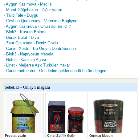
Aygun Kazimova - Meclis
Murat Göğebakan - Diğer yarım
Talib Tale - Duygu
Ceyhun Qurbansoy - Vetenime Bagliyam
Aygün Kazımova - Onun adı nə idi ?
Blok3 - Kusura Bakma
Burak Bulut - Diva
Zaur Quluzade - Deniz Gozlu
Canim Xeste - Bu Ureyin Derdi Sensen
Blok3 - Napıyosun Mesela
Nefes - Xanimin Agasi
Linet - Meğerse Aşk Türküleri Yakar
Candemirtheater - Gel dedim geldin döndü bütün dengem