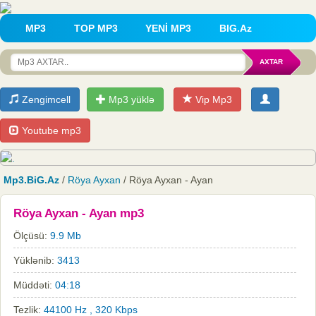
MP3
TOP MP3
YENİ MP3
BIG.Az
Zengimcell
Mp3 yüklə
Vip Mp3
Youtube mp3
Mp3.BiG.Az
/
Röya Ayxan
/ Röya Ayxan - Ayan
Röya Ayxan - Ayan mp3
Ölçüsü:
9.9 Mb
Yüklənib:
3413
Müddəti:
04:18
Tezlik:
44100 Hz , 320 Kbps