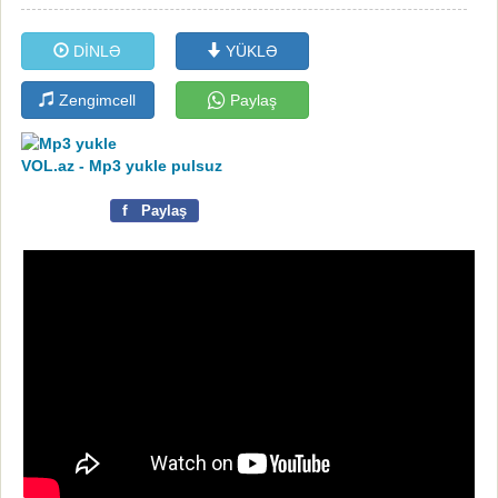
DİNLƏ
YÜKLƏ
Zengimcell
Paylaş
VOL.az - Mp3 yukle pulsuz
f
Paylaş