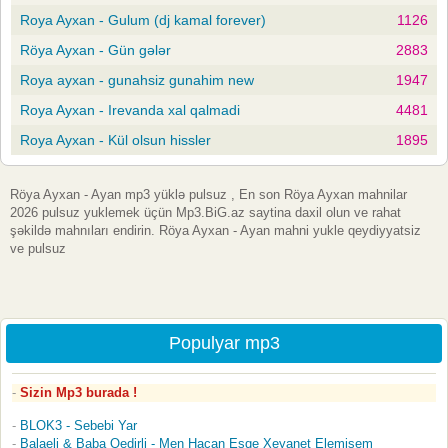
Roya Ayxan - Gulum (dj kamal forever)
1126
Röya Ayxan - Gün gələr
2883
Roya ayxan - gunahsiz gunahim new
1947
Roya Ayxan - Irevanda xal qalmadi
4481
Roya Ayxan - Kül olsun hissler
1895
Röya Ayxan - Ayan mp3 yüklə pulsuz , En son Röya Ayxan mahnilar
2026 pulsuz yuklemek üçün Mp3.BiG.az saytina daxil olun ve rahat
şəkildə mahnıları endirin. Röya Ayxan - Ayan mahni yukle qeydiyyatsiz
ve pulsuz
Populyar mp3
Sizin Mp3 burada !
BLOK3 - Sebebi Yar
Balaeli & Baba Qedirli - Men Hacan Esqe Xeyanet Elemisem