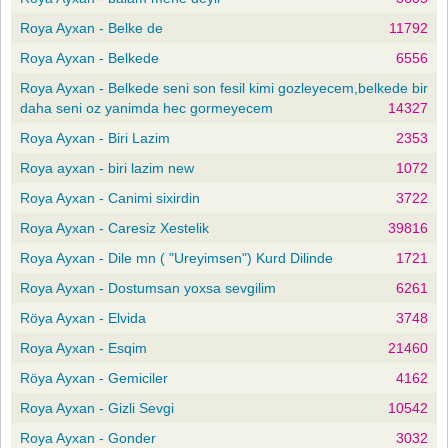
Roya Ayxan - Belke de
11792
Roya Ayxan - Belkede
6556
Roya Ayxan - Belkede seni son fesil kimi gozleyecem,belkede bir
daha seni oz yanimda hec gormeyecem
14327
Roya Ayxan - Biri Lazim
2353
Roya ayxan - biri lazim new
1072
Roya Ayxan - Canimi sixirdin
3722
Roya Ayxan - Caresiz Xestelik
39816
Roya Ayxan - Dile mn ( "Ureyimsen") Kurd Dilinde
1721
Roya Ayxan - Dostumsan yoxsa sevgilim
6261
Röya Ayxan - Elvida
3748
Roya Ayxan - Esqim
21460
Röya Ayxan - Gemiciler
4162
Roya Ayxan - Gizli Sevgi
10542
Roya Ayxan - Gonder
3032