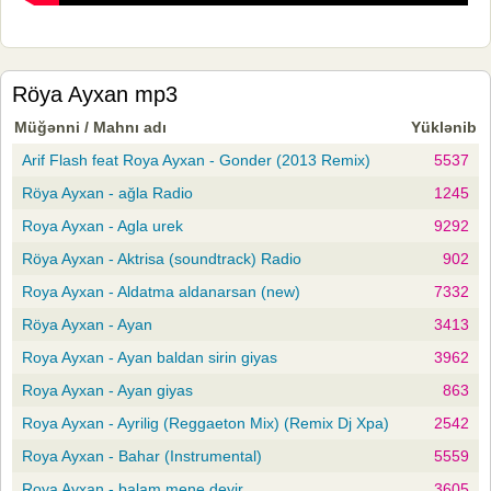
Röya Ayxan mp3
Müğənni / Mahnı adı
Yüklənib
Arif Flash feat Roya Ayxan - Gonder (2013 Remix)
5537
Röya Ayxan - ağla Radio
1245
Roya Ayxan - Agla urek
9292
Röya Ayxan - Aktrisa (soundtrack) Radio
902
Roya Ayxan - Aldatma aldanarsan (new)
7332
Röya Ayxan - Ayan
3413
Roya Ayxan - Ayan baldan sirin giyas
3962
Roya Ayxan - Ayan giyas
863
Roya Ayxan - Ayrilig (Reggaeton Mix) (Remix Dj Xpa)
2542
Roya Ayxan - Bahar (Instrumental)
5559
Roya Ayxan - balam mene deyir
3605