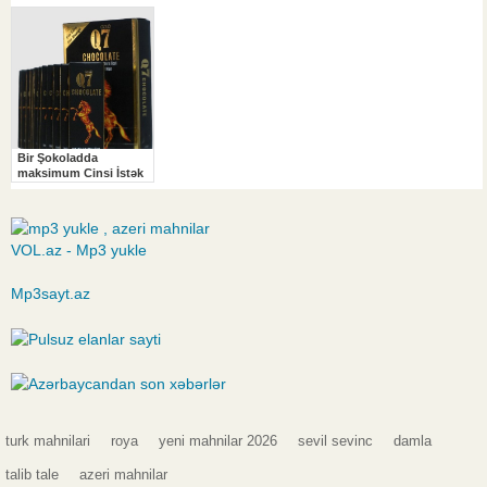
VOL.az - Mp3 yukle
Mp3sayt.az
turk mahnilari
roya
yeni mahnilar 2026
sevil sevinc
damla
talib tale
azeri mahnilar