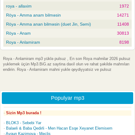
roya - allaxim
1972
Röya - Amma anam bilməsin
14271
Röya - Amma anan bilməsin (duet Jin, Səmi)
11408
Röya - Anam
30813
Roya - Anlamiram
8198
Roya - Anlamiram mp3 yüklə pulsuz , En son Roya mahnilar 2026 pulsuz
yuklemek üçün Mp3.BiG.az saytina daxil olun ve rahat şəkildə mahnıları
endirin. Roya - Anlamiram mahni yukle qeydiyyatsiz ve pulsuz
Populyar mp3
Sizin Mp3 burada !
BLOK3 - Sebebi Yar
Balaeli & Baba Qedirli - Men Hacan Esqe Xeyanet Elemisem
Aygun Kazimova - Meclis