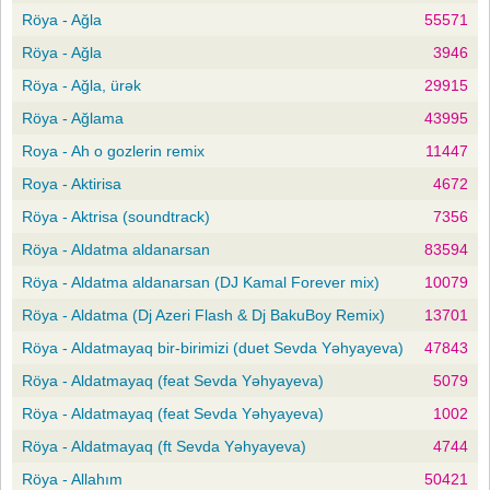
Röya - Ağla
55571
Röya - Ağla
3946
Röya - Ağla, ürək
29915
Röya - Ağlama
43995
Roya - Ah o gozlerin remix
11447
Roya - Aktirisa
4672
Röya - Aktrisa (soundtrack)
7356
Röya - Aldatma aldanarsan
83594
Röya - Aldatma aldanarsan (DJ Kamal Forever mix)
10079
Röya - Aldatma (Dj Azeri Flash & Dj BakuBoy Remix)
13701
Röya - Aldatmayaq bir-birimizi (duet Sevda Yəhyayeva)
47843
Röya - Aldatmayaq (feat Sevda Yəhyayeva)
5079
Röya - Aldatmayaq (feat Sevda Yəhyayeva)
1002
Röya - Aldatmayaq (ft Sevda Yəhyayeva)
4744
Röya - Allahım
50421