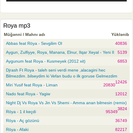
Roya mp3
Müğənni / Mahnı adı
Yüklənib
Abbas feat Röya - Sevgilim Ol
40836
Aygun, Zulfiyye, Roya, Manana, Elnur, Ilqar Xeyal - Yeni Il
5139
Aygunum feat Roya - Kusmeyek (2012 xit)
6853
Djrash Ft Roya - taleh seni verdi mene ,alacagini hec
Bilmezdim..bilseydim ki Vefan budu o ilk goruse Gelmezdim
12426
Miri Yusif feat Roya - Liman
20830
Nado feat Roya - Yagiw
12012
Night Dj Vs Roya Vs Jin Vs Shemi - Amma anan bilmesin (remix)
3824
Röya - 1 il keçdi
95349
Röya - Aç gözünü
36749
Röya - Afaki
82217