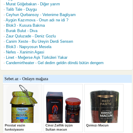
Murat Göğebakan - Diğer yarım
Talib Tale - Duygu
Ceyhun Qurbansoy - Vetenime Bagliyam
Aygün Kazımova - Onun adı nə idi ?
Blok3 - Kusura Bakma
Burak Bulut - Diva
Zaur Quluzade - Deniz Gozlu
Canim Xeste - Bu Ureyin Derdi Sensen
Blok3 - Napıyosun Mesela
Nefes - Xanimin Agasi
Linet - Meğerse Aşk Türküleri Yakar
Candemirtheater - Gel dedim geldin döndü bütün dengem