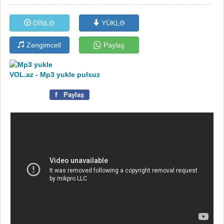
DİNLƏ
YÜKLƏ
Zengimcell
Paylaş
VOL.az - Mp3 yukle pulsuz
f
Paylaş