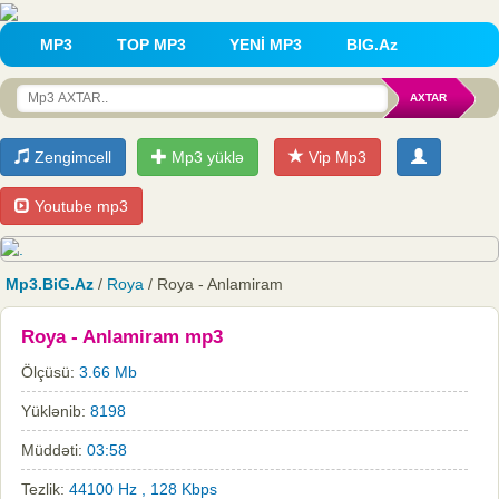
MP3
TOP MP3
YENİ MP3
BIG.Az
Zengimcell
Mp3 yüklə
Vip Mp3
Youtube mp3
Mp3.BiG.Az
/
Roya
/ Roya - Anlamiram
Roya - Anlamiram mp3
Ölçüsü:
3.66 Mb
Yüklənib:
8198
Müddəti:
03:58
Tezlik:
44100 Hz , 128 Kbps