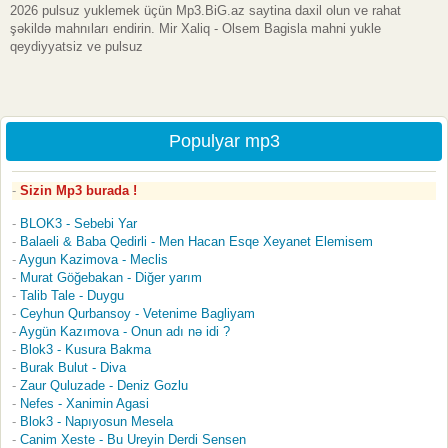
2026 pulsuz yuklemek üçün Mp3.BiG.az saytina daxil olun ve rahat
şəkildə mahnıları endirin. Mir Xaliq - Olsem Bagisla mahni yukle
qeydiyyatsiz ve pulsuz
Populyar mp3
Sizin Mp3 burada !
BLOK3 - Sebebi Yar
Balaeli & Baba Qedirli - Men Hacan Esqe Xeyanet Elemisem
Aygun Kazimova - Meclis
Murat Göğebakan - Diğer yarım
Talib Tale - Duygu
Ceyhun Qurbansoy - Vetenime Bagliyam
Aygün Kazımova - Onun adı nə idi ?
Blok3 - Kusura Bakma
Burak Bulut - Diva
Zaur Quluzade - Deniz Gozlu
Nefes - Xanimin Agasi
Blok3 - Napıyosun Mesela
Canim Xeste - Bu Ureyin Derdi Sensen