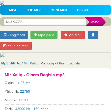
MP3
TOP MP3
YENİ MP3
BIG.Az
Zengimcell
Mp3 yüklə
Vip Mp3
Youtube mp3
Mp3.BiG.Az
/
Mir Xaliq
/ Mir Xaliq - Olsem Bagisla
Mir Xaliq - Olsem Bagisla mp3
Ölçüsü:
4.28 Mb
Yüklənib:
22750
Müddəti:
03:17
Tezlik:
48000 Hz , 160 Kbps