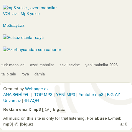
VOL.az - Mp3 yukle
Mp3sayt.az
turk mahnilari
azeri mahnilar
sevil sevinc
yeni mahnilar 2026
talib tale
roya
damla
Created by
Webpage.az
ANA SƏHİFƏ
|
TOP MP3
|
YENİ MP3
|
Youtube mp3
|
BiG.AZ
|
Unvan.az
|
ƏLAQƏ
Reklam email: mp3 [ @ ] big.az
All music on this site is only for trial listening. For
abuse
E-mail:
mp3[ @ ]big.az
a: 0