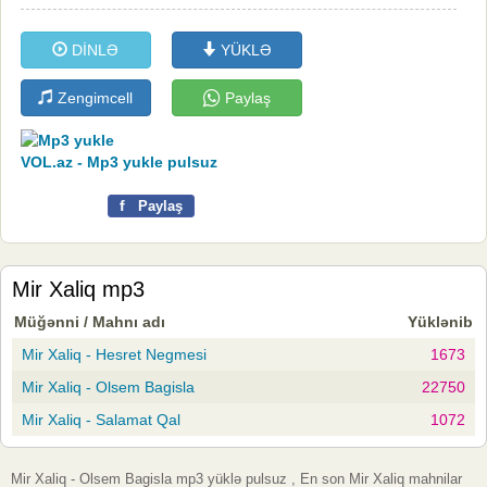
DİNLƏ
YÜKLƏ
Zengimcell
Paylaş
VOL.az - Mp3 yukle pulsuz
f
Paylaş
Mir Xaliq mp3
Müğənni / Mahnı adı
Yüklənib
Mir Xaliq - Hesret Negmesi
1673
Mir Xaliq - Olsem Bagisla
22750
Mir Xaliq - Salamat Qal
1072
Mir Xaliq - Olsem Bagisla mp3 yüklə pulsuz , En son Mir Xaliq mahnilar