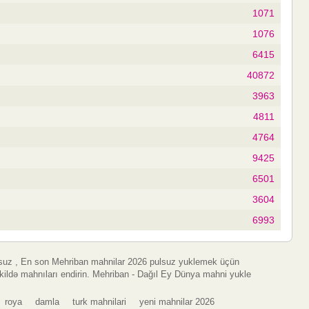
1071
1076
6415
40872
3963
4811
4764
9425
6501
3604
6993
suz , En son Mehriban mahnilar 2026 pulsuz yuklemek üçün
kildə mahnıları endirin. Mehriban - Dağıl Ey Dünya mahni yukle
roya
damla
turk mahnilari
yeni mahnilar 2026