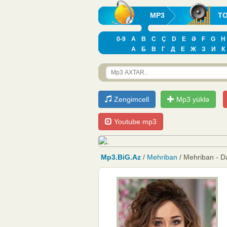
MP3
T
0-9
A
B
C
Ç
D
E
Ə
F
G
H
А
Б
В
Г
Д
Е
Ж
З
И
К
Zengimcell
Mp3 yüklə
Youtube mp3
Mp3.BiG.Az
/
Mehriban
/ Mehriban - D