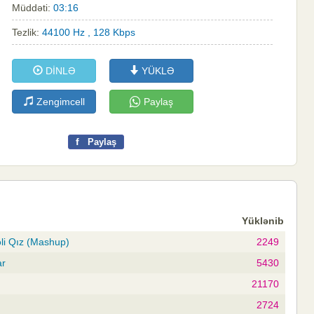
Müddəti:
03:16
Tezlik:
44100 Hz , 128 Kbps
DİNLƏ
YÜKLƏ
Zengimcell
Paylaş
f
Paylaş
Yüklənib
li Qız (Mashup)
2249
ar
5430
21170
2724