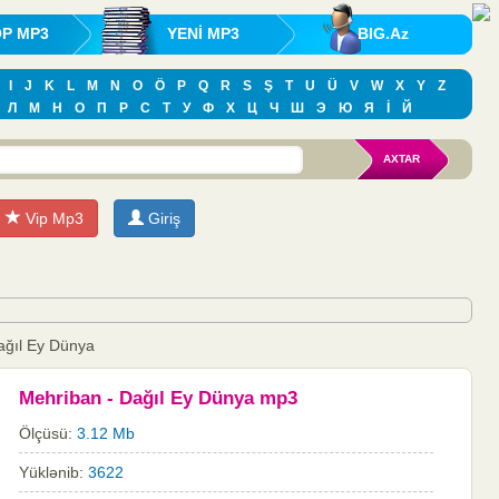
OP MP3
YENİ MP3
BIG.Az
I
J
K
L
M
N
O
Ö
P
Q
R
S
Ş
T
U
Ü
V
W
X
Y
Z
Л
М
Н
О
П
Р
С
Т
У
Ф
Х
Ц
Ч
Ш
Э
Ю
Я
İ
Й
Vip Mp3
Giriş
ağıl Ey Dünya
Mehriban - Dağıl Ey Dünya mp3
Ölçüsü:
3.12 Mb
Yüklənib:
3622