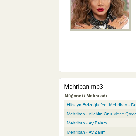
Mehriban mp3
Müğənni / Mahnı adı
Hüseyn Əzizoğlu feat Mehriban - Də
Mehriban - Allahim Onu Mene Qayt
Mehriban - Ay Balam
Mehriban - Ay Zalım