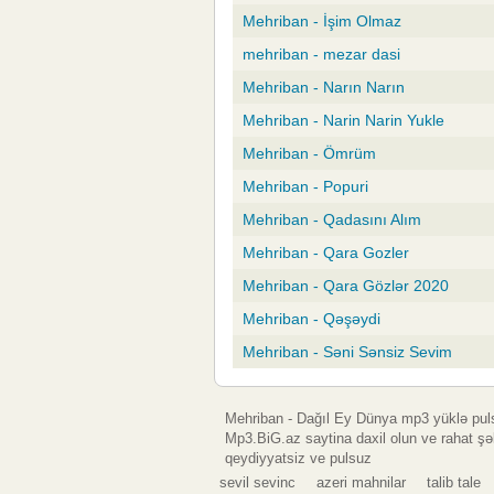
Mehriban - İşim Olmaz
mehriban - mezar dasi
Mehriban - Narın Narın
Mehriban - Narin Narin Yukle
Mehriban - Ömrüm
Mehriban - Popuri
Mehriban - Qadasını Alım
Mehriban - Qara Gozler
Mehriban - Qara Gözlər 2020
Mehriban - Qəşəydi
Mehriban - Səni Sənsiz Sevim
Mehriban - Dağıl Ey Dünya mp3 yüklə pul
Mp3.BiG.az saytina daxil olun ve rahat şə
qeydiyyatsiz ve pulsuz
sevil sevinc
azeri mahnilar
talib tale