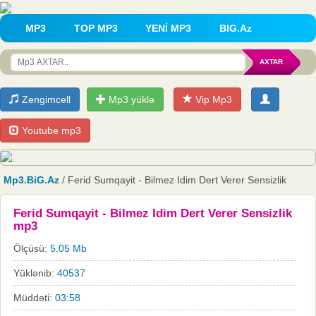
MP3
TOP MP3
YENİ MP3
BIG.Az
Zengimcell
Mp3 yüklə
Vip Mp3
Youtube mp3
Mp3.BiG.Az
/ Ferid Sumqayit - Bilmez Idim Dert Verer Sensizlik
Ferid Sumqayit - Bilmez Idim Dert Verer Sensizlik
mp3
Ölçüsü:
5.05 Mb
Yüklənib:
40537
Müddəti:
03:58