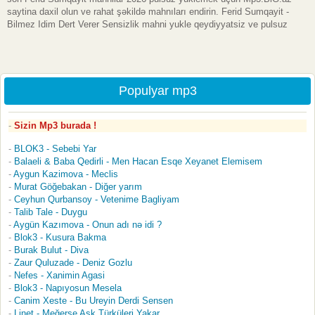
saytina daxil olun ve rahat şəkildə mahnıları endirin. Ferid Sumqayit -
Bilmez Idim Dert Verer Sensizlik mahni yukle qeydiyyatsiz ve pulsuz
Populyar mp3
Sizin Mp3 burada !
BLOK3 - Sebebi Yar
Balaeli & Baba Qedirli - Men Hacan Esqe Xeyanet Elemisem
Aygun Kazimova - Meclis
Murat Göğebakan - Diğer yarım
Ceyhun Qurbansoy - Vetenime Bagliyam
Talib Tale - Duygu
Aygün Kazımova - Onun adı nə idi ?
Blok3 - Kusura Bakma
Burak Bulut - Diva
Zaur Quluzade - Deniz Gozlu
Nefes - Xanimin Agasi
Blok3 - Napıyosun Mesela
Canim Xeste - Bu Ureyin Derdi Sensen
Linet - Meğerse Aşk Türküleri Yakar