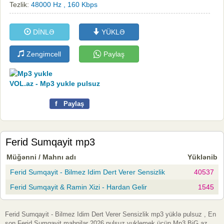
Tezlik:
48000 Hz , 160 Kbps
DİNLƏ
YÜKLƏ
Zengimcell
Paylaş
VOL.az - Mp3 yukle pulsuz
f
Paylaş
Ferid Sumqayit mp3
Müğənni / Mahnı adı
Yüklənib
Ferid Sumqayit - Bilmez Idim Dert Verer Sensizlik
40537
Ferid Sumqayit & Ramin Xizi - Hardan Gelir
1545
Ferid Sumqayit - Bilmez Idim Dert Verer Sensizlik mp3 yüklə pulsuz , En
son Ferid Sumqayit mahnilar 2026 pulsuz yuklemek üçün Mp3.BiG.az