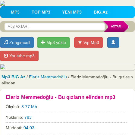
MP3
TOP MP3
YENİ MP3
BIG.Az
Zengimcell
Mp3 yüklə
Vip Mp3
Youtube mp3
Mp3.BiG.Az
/
Elariz Məmmədoğlu
/ Elariz Məmmədoğlu - Bu qızların
əlindən
Elariz Məmmədoğlu - Bu qızların əlindən mp3
Ölçüsü:
3.77 Mb
Yüklənib:
783
Müddəti:
04:03