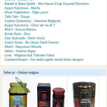
Balaeli & Baba Qedirli - Men Hacan Esqe Xeyanet Elemisem
Aygun Kazimova - Meclis
Murat Göğebakan - Diğer yarım
Talib Tale - Duygu
Ceyhun Qurbansoy - Vetenime Bagliyam
Aygün Kazımova - Onun adı nə idi ?
Blok3 - Kusura Bakma
Burak Bulut - Diva
Zaur Quluzade - Deniz Gozlu
Canim Xeste - Bu Ureyin Derdi Sensen
Blok3 - Napıyosun Mesela
Nefes - Xanimin Agasi
Linet - Meğerse Aşk Türküleri Yakar
Candemirtheater - Gel dedim geldin döndü bütün dengem