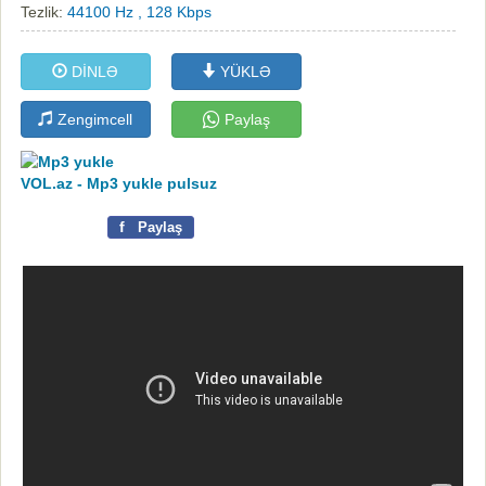
Tezlik:
44100 Hz , 128 Kbps
DİNLƏ
YÜKLƏ
Zengimcell
Paylaş
VOL.az - Mp3 yukle pulsuz
f
Paylaş