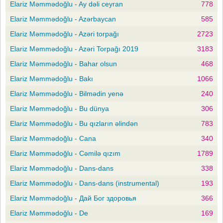
Elariz Məmmədoğlu - Ay dəli ceyran
778
Elariz Məmmədoğlu - Azərbaycan
585
Elariz Məmmədoğlu - Azəri torpağı
2723
Elariz Məmmədoğlu - Azəri Torpağı 2019
3183
Elariz Məmmədoğlu - Bahar olsun
468
Elariz Məmmədoğlu - Bakı
1066
Elariz Məmmədoğlu - Bilmədin yenə
240
Elariz Məmmədoğlu - Bu dünya
306
Elariz Məmmədoğlu - Bu qızların əlindən
783
Elariz Məmmədoğlu - Cana
340
Elariz Məmmədoğlu - Cəmilə qızım
1789
Elariz Məmmədoğlu - Dans-dans
338
Elariz Məmmədoğlu - Dans-dans (instrumental)
193
Elariz Məmmədoğlu - Дай Бог здоровья
366
Elariz Məmmədoğlu - De
169