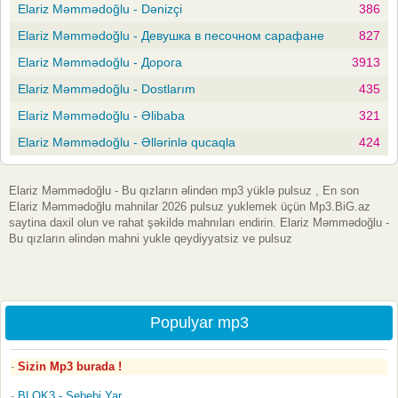
Elariz Məmmədoğlu - Dənizçi
386
Elariz Məmmədoğlu - Девушка в песочном сарафане
827
Elariz Məmmədoğlu - Дорога
3913
Elariz Məmmədoğlu - Dostlarım
435
Elariz Məmmədoğlu - Əlibaba
321
Elariz Məmmədoğlu - Əllərinlə qucaqla
424
Elariz Məmmədoğlu - Bu qızların əlindən mp3 yüklə pulsuz , En son
Elariz Məmmədoğlu mahnilar 2026 pulsuz yuklemek üçün Mp3.BiG.az
saytina daxil olun ve rahat şəkildə mahnıları endirin. Elariz Məmmədoğlu -
Bu qızların əlindən mahni yukle qeydiyyatsiz ve pulsuz
Populyar mp3
Sizin Mp3 burada !
BLOK3 - Sebebi Yar