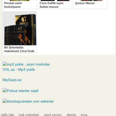
VOL.az - Mp3 yukle
Mp3sayt.az
talib tale
turk mahnilari
sevil sevinc
damla
roya