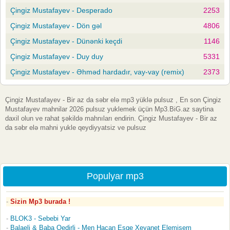
Çingiz Mustafayev - Desperado
2253
Çingiz Mustafayev - Dön gəl
4806
Çingiz Mustafayev - Dünənki keçdi
1146
Çingiz Mustafayev - Duy duy
5331
Çingiz Mustafayev - Əhməd hardadır, vay-vay (remix)
2373
Çingiz Mustafayev - Bir az da səbr elə mp3 yüklə pulsuz , En son Çingiz
Mustafayev mahnilar 2026 pulsuz yuklemek üçün Mp3.BiG.az saytina
daxil olun ve rahat şəkildə mahnıları endirin. Çingiz Mustafayev - Bir az
da səbr elə mahni yukle qeydiyyatsiz ve pulsuz
Populyar mp3
Sizin Mp3 burada !
BLOK3 - Sebebi Yar
Balaeli & Baba Qedirli - Men Hacan Esqe Xeyanet Elemisem