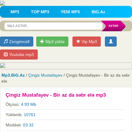
MP3
TOP MP3
YENİ MP3
BIG.Az
Zengimcell
Mp3 yüklə
Vip Mp3
Youtube mp3
Mp3.BiG.Az
/
Çingiz Mustafayev
/ Çingiz Mustafayev - Bir az da səbr
elə
Çingiz Mustafayev - Bir az da səbr elə mp3
Ölçüsü:
4.93 Mb
Yüklənib:
10761
Müddəti:
03:32