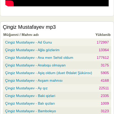
Çingiz Mustafayev mp3
Müğənni / Mahnı adı
Yüklənib
Cingiz Mustafayev - Ad Gunu
172997
Çingiz Mustafayev - Ağla gözlərim
13364
Cingiz Mustafayev - Ana men Sehid oldum
177612
Çingiz Mustafayev - Analoqu olmayan
3175
Çingiz Mustafayev - Aşiq oldum (duet Ədalət Şükürov)
5905
Çingiz Mustafayev - Axşam mahnısı
4168
Çingiz Mustafayev - Ay qız
22511
Cingiz Mustafayev - Baki qizlari
2335
Çingiz Mustafayev - Balı qızları
1009
Çingiz Mustafayev - Bamboleyo
3123