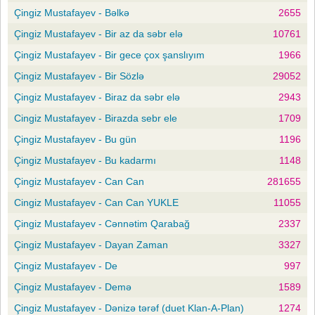
Çingiz Mustafayev - Bəlkə
2655
Çingiz Mustafayev - Bir az da səbr elə
10761
Çingiz Mustafayev - Bir gece çox şanslıyım
1966
Çingiz Mustafayev - Bir Sözlə
29052
Çingiz Mustafayev - Biraz da səbr elə
2943
Cingiz Mustafayev - Birazda sebr ele
1709
Çingiz Mustafayev - Bu gün
1196
Çingiz Mustafayev - Bu kadarmı
1148
Çingiz Mustafayev - Can Can
281655
Cingiz Mustafayev - Can Can YUKLE
11055
Çingiz Mustafayev - Cənnətim Qarabağ
2337
Çingiz Mustafayev - Dayan Zaman
3327
Çingiz Mustafayev - De
997
Çingiz Mustafayev - Demə
1589
Çingiz Mustafayev - Dənizə tərəf (duet Klan-A-Plan)
1274