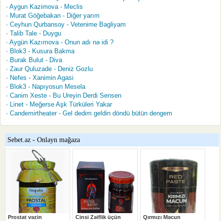
Aygun Kazimova - Meclis
Murat Göğebakan - Diğer yarım
Ceyhun Qurbansoy - Vetenime Bagliyam
Talib Tale - Duygu
Aygün Kazımova - Onun adı nə idi ?
Blok3 - Kusura Bakma
Burak Bulut - Diva
Zaur Quluzade - Deniz Gozlu
Nefes - Xanimin Agasi
Blok3 - Napıyosun Mesela
Canim Xeste - Bu Ureyin Derdi Sensen
Linet - Meğerse Aşk Türküleri Yakar
Candemirtheater - Gel dedim geldin döndü bütün dengem