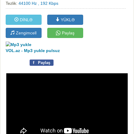
Tezlik:
44100 Hz , 192 Kbps
DİNLƏ
YÜKLƏ
Zengimcell
Paylaş
VOL.az - Mp3 yukle pulsuz
f
Paylaş