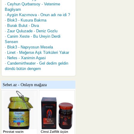
Ceyhun Qurbansoy - Vetenime
Bagliyam
Aygün Kazımova - Onun adı nə idi ?
Blok3 - Kusura Bakma
Burak Bulut - Diva
Zaur Quluzade - Deniz Gozlu
Canim Xeste - Bu Ureyin Derdi
Sensen
Blok3 - Napıyosun Mesela
Linet - Meğerse Aşk Türküleri Yakar
Nefes - Xanimin Agasi
Candemirtheater - Gel dedim geldin
döndü bütün dengem