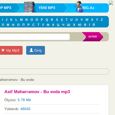
OP MP3
YENİ MP3
BIG.Az
I
J
K
L
M
N
O
Ö
P
Q
R
S
Ş
T
U
Ü
V
W
X
Y
Z
Л
М
Н
О
П
Р
С
Т
У
Ф
Х
Ц
Ч
Ш
Э
Ю
Я
İ
Й
Vip Mp3
Giriş
Məhərrəmov - Bu evdə
Asif Məhərrəmov - Bu evdə mp3
Ölçüsü:
5.78 Mb
Yüklənib:
48045