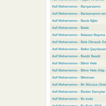
Asif Məhərrəmov - Barışarsanmı
Asif Meherremov - Barisarsanmi se
Asif Məhərrəmov - Baxıb Ağlar
Asif Məhərrəmov - Bəlalı
Asif Məhərrəmov - Bəlasan Başıma
Asif Məhərrəmov - Belə Olmazdı G
Asif Məhərrəmov - Bəlkə Qayıdasa
Asif Məhərrəmov - Bəsdir Bəsdir
Asif Meherremov - Bilmir Hele
Asif Meherremov - Bilmir Hele (http 
Asif Məhərrəmov - Bilmirsən
Asif Məhərrəmov - Bir Möcüzə (Solo
Asif Məhərrəmov - Bizdən Danışılar
Asif Məhərrəmov - Bu evdə
Asif Məhərrəmov - Bu Evdə 2016