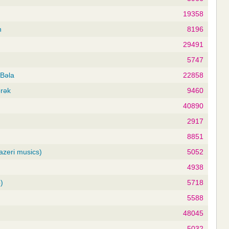
19358
n
8196
29491
5747
 Bəla
22858
ərək
9460
n
40890
2917
8851
azeri musics)
5052
4938
)
5718
5588
48045
5032