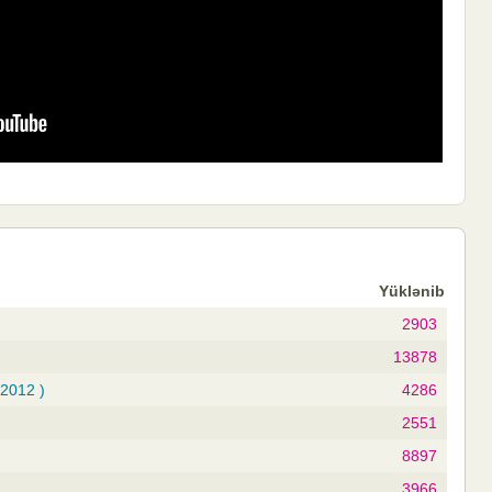
Yüklənib
2903
13878
(2012 )
4286
2551
8897
3966