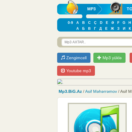
MP3
T
0-9
A
B
C
Ç
D
E
Ə
F
G
H
А
Б
В
Г
Д
Е
Ж
З
И
К
Zengimcell
Mp3 yüklə
Youtube mp3
Mp3.BiG.Az
/
Asif Məhərrəmov
/ Asif 