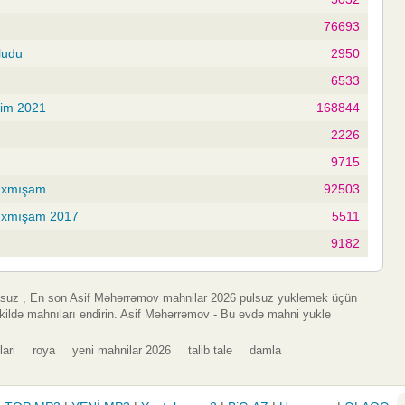
76693
ludu
2950
6533
yim 2021
168844
2226
9715
rıxmışam
92503
rıxmışam 2017
5511
9182
lsuz , En son Asif Məhərrəmov mahnilar 2026 pulsuz yuklemek üçün
kildə mahnıları endirin. Asif Məhərrəmov - Bu evdə mahni yukle
lari
roya
yeni mahnilar 2026
talib tale
damla