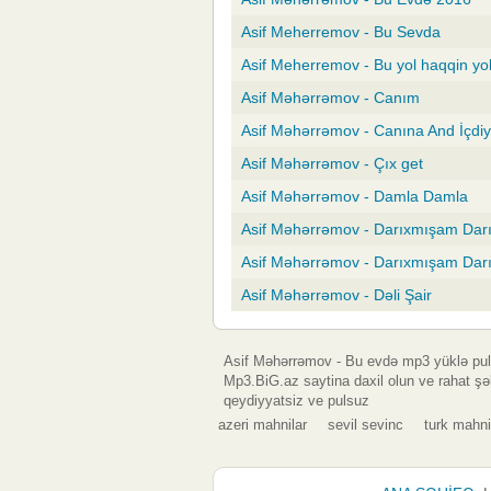
Asif Meherremov - Bu Sevda
Asif Meherremov - Bu yol haqqin yo
Asif Məhərrəmov - Canım
Asif Məhərrəmov - Canına And İçdi
Asif Məhərrəmov - Çıx get
Asif Məhərrəmov - Damla Damla
Asif Məhərrəmov - Darıxmışam Da
Asif Məhərrəmov - Darıxmışam Da
Asif Məhərrəmov - Dəli Şair
Asif Məhərrəmov - Bu evdə mp3 yüklə pu
Mp3.BiG.az saytina daxil olun ve rahat şə
qeydiyyatsiz ve pulsuz
azeri mahnilar
sevil sevinc
turk mahni