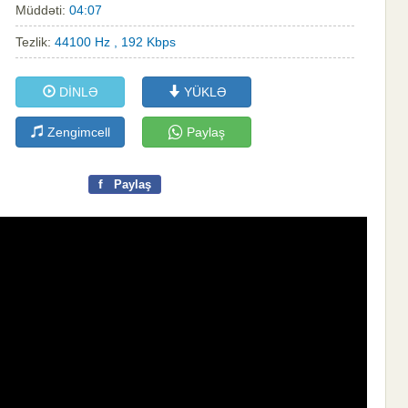
Müddəti:
04:07
Tezlik:
44100 Hz , 192 Kbps
DİNLƏ
YÜKLƏ
Zengimcell
Paylaş
f
Paylaş