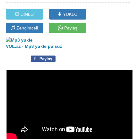
DİNLƏ
YÜKLƏ
Zengimcell
Paylaş
VOL.az - Mp3 yukle pulsuz
f
Paylaş