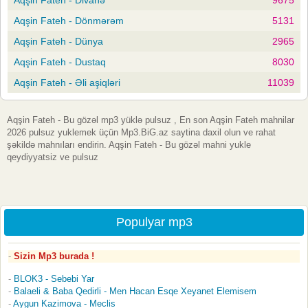
Aqşin Fateh - Dönmərəm
5131
Aqşin Fateh - Dünya
2965
Aqşin Fateh - Dustaq
8030
Aqşin Fateh - Əli aşiqləri
11039
Aqşin Fateh - Bu gözəl mp3 yüklə pulsuz , En son Aqşin Fateh mahnilar
2026 pulsuz yuklemek üçün Mp3.BiG.az saytina daxil olun ve rahat
şəkildə mahnıları endirin. Aqşin Fateh - Bu gözəl mahni yukle
qeydiyyatsiz ve pulsuz
Populyar mp3
Sizin Mp3 burada !
BLOK3 - Sebebi Yar
Balaeli & Baba Qedirli - Men Hacan Esqe Xeyanet Elemisem
Aygun Kazimova - Meclis