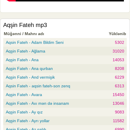
Aqşin Fateh mp3
Müğənni / Mahnı adı
Yüklənib
Aqsin Fateh - Adam Bildim Seni
5302
Aqşin Fateh - Ağlama
31020
Aqşin Fateh - Ana
14053
Aqşin Fateh - Ana qurban
8208
Aqşin Fateh - And vermişik
6229
Aqsin Fateh - aqsin fateh-son zenq
6313
Aqşin Fateh - Avara
15450
Aqşin Fateh - Axı mən də insanam
13046
Aqşin Fateh - Ay qız
9083
Aqşin Fateh - Ayrı yollar
11582
Aqşin Fateh - Az qalıb
6990