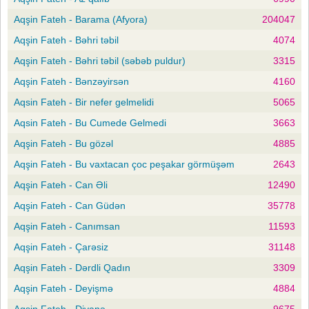
Aqşin Fateh - Barama (Afyora)
204047
Aqşin Fateh - Bəhri təbil
4074
Aqşin Fateh - Bəhri təbil (səbəb puldur)
3315
Aqşin Fateh - Bənzəyirsən
4160
Aqsin Fateh - Bir nefer gelmelidi
5065
Aqsin Fateh - Bu Cumede Gelmedi
3663
Aqşin Fateh - Bu gözəl
4885
Aqşin Fateh - Bu vaxtacan çoc peşakar görmüşəm
2643
Aqşin Fateh - Can Əli
12490
Aqşin Fateh - Can Güdən
35778
Aqşin Fateh - Canımsan
11593
Aqşin Fateh - Çarəsiz
31148
Aqşin Fateh - Dərdli Qadın
3309
Aqşin Fateh - Deyişmə
4884
Aqşin Fateh - Divanə
9675