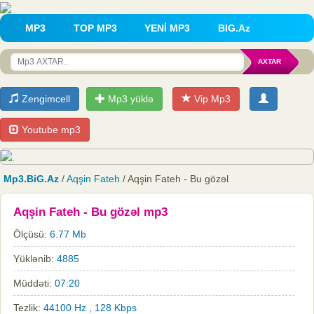
MP3
TOP MP3
YENİ MP3
BIG.Az
Zengimcell
Mp3 yüklə
Vip Mp3
Youtube mp3
Mp3.BiG.Az
/
Aqşin Fateh
/ Aqşin Fateh - Bu gözəl
Aqşin Fateh - Bu gözəl mp3
Ölçüsü:
6.77 Mb
Yüklənib:
4885
Müddəti:
07:20
Tezlik:
44100 Hz , 128 Kbps