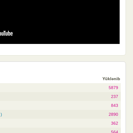
Yüklənib
5879
237
843
 )
2890
362
564