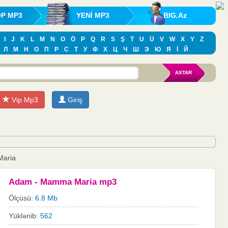
OP MP3
YENİ MP3
BIG.Az
I
J
K
L
M
N
O
Ö
P
Q
R
S
Ş
T
U
Ü
V
W
X
Y
Z
Л
М
Н
О
П
Р
С
Т
У
Ф
Х
Ц
Ч
Ш
Э
Ю
Я
İ
Й
Vip Mp3
Giriş
Maria
Adam - Mamma Maria mp3
Ölçüsü:
6.8 Mb
Yüklənib:
562