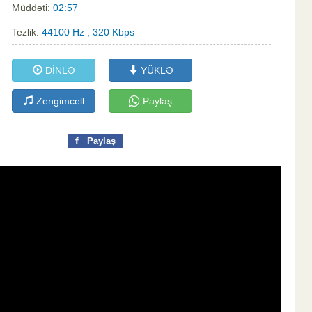
Müddəti:
02:57
Tezlik:
44100 Hz , 320 Kbps
DİNLƏ
YÜKLƏ
Zengimcell
Paylaş
f
Paylaş