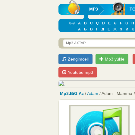
MP3
T
0-9
A
B
C
Ç
D
E
Ə
F
G
H
А
Б
В
Г
Д
Е
Ж
З
И
К
Zengimcell
Mp3 yüklə
Youtube mp3
Mp3.BiG.Az
/
Adam
/ Adam - Mamma 