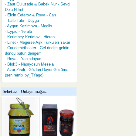
Zaur Quluzade & Babek Nur - Sevgi
Dolu Nifret
Elcin Ceferov & Roya - Can
Talib Tale - Duygu
Aygun Kazimova - Meclis
Eypio - Yeraltı
Kerimbey Kerimov - Hicran
Linet - Meğerse Aşk Türküleri Yakar
Candemirtheater - Gel dedim geldin
döndü bütün dengem
Roya – Yanindayam
Blok3 - Napıyosun Mesela
Azər Zirəli - Gözləri Dəydi Gözümə
(şən remix by_TYago)