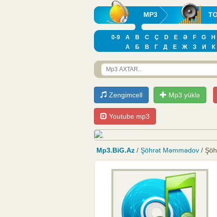
MP3
T
0-9
A
B
C
Ç
D
E
Ə
F
G
H
А
Б
В
Г
Д
Е
Ж
З
И
К
Zengimcell
Mp3 yüklə
Youtube mp3
Mp3.BiG.Az
/
Şöhrət Məmmədov
/ Şö