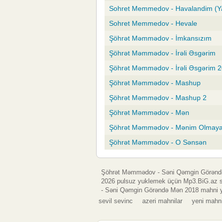
Sohret Memmedov - Havalandim (Y
Sohret Memmedov - Hevale
Şöhrət Məmmədov - İmkansızım
Şöhrət Məmmədov - İrəli Əsgərim
Şöhrət Məmmədov - İrəli Əsgərim 
Şöhrət Məmmədov - Mashup
Şöhrət Məmmədov - Mashup 2
Şöhrət Məmmədov - Mən
Şöhrət Məmmədov - Mənim Olmay
Şöhrət Məmmədov - O Sənsən
Şöhrət Məmmədov - Səni Qəmgin Görəndə
2026 pulsuz yuklemek üçün Mp3.BiG.az sa
- Səni Qəmgin Görəndə Mən 2018 mahni y
sevil sevinc
azeri mahnilar
yeni mahni