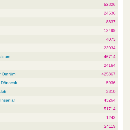
52326
24536
8837
12499
4073
23934
ruldum
46714
24164
Ay Ömrüm
425867
ə Dönəcək
5936
deti
3310
İnsanlar
43264
51714
1243
24119