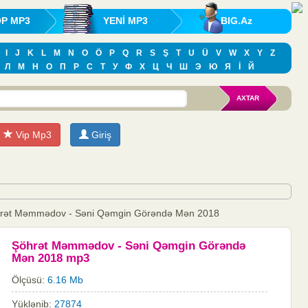
OP MP3
YENİ MP3
BIG.Az
I
J
K
L
M
N
O
Ö
P
Q
R
S
Ş
T
U
Ü
V
W
X
Y
Z
Л
М
Н
О
П
Р
С
Т
У
Ф
Х
Ц
Ч
Ш
Э
Ю
Я
İ
Й
Vip Mp3
Giriş
hrət Məmmədov - Səni Qəmgin Görəndə Mən 2018
Şöhrət Məmmədov - Səni Qəmgin Görəndə
Mən 2018 mp3
Ölçüsü:
6.16 Mb
Yüklənib:
27874