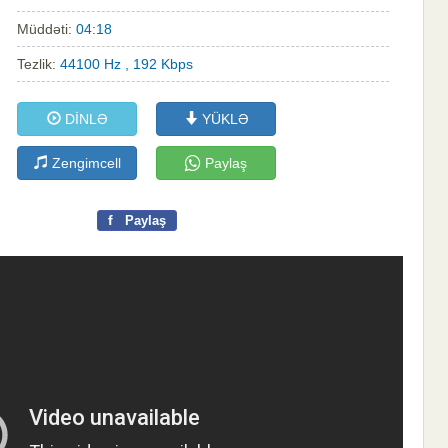
Müddəti:
04:18
Tezlik:
44100 Hz , 192 Kbps
DİNLƏ
YÜKLƏ
Zengimcell
Paylaş
f
Paylaş