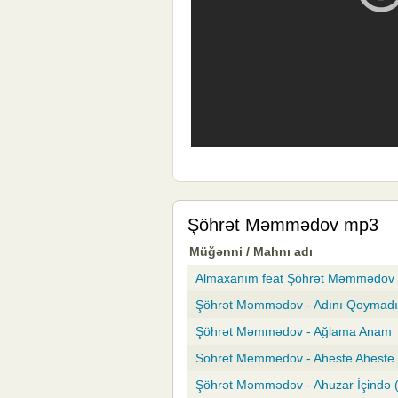
Şöhrət Məmmədov mp3
Müğənni / Mahnı adı
Almaxanım feat Şöhrət Məmmədov -
Şöhrət Məmmədov - Adını Qoymad
Şöhrət Məmmədov - Ağlama Anam
Sohret Memmedov - Aheste Aheste
Şöhrət Məmmədov - Ahuzar İçində 