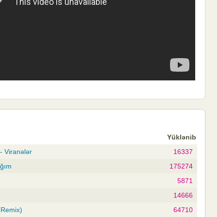
Yüklənib
 Viranələr
16337
ığım
175274
5871
14666
(Remix)
64710