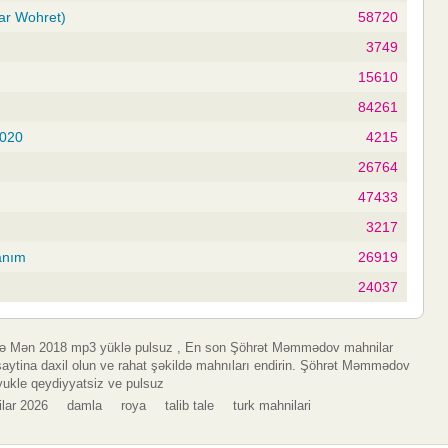
ar Wohret)
58720
3749
15610
84261
2020
4215
26764
47433
3217
anım
26919
24037
 Mən 2018 mp3 yüklə pulsuz , En son Şöhrət Məmmədov mahnilar
ytina daxil olun ve rahat şəkildə mahnıları endirin. Şöhrət Məmmədov
ukle qeydiyyatsiz ve pulsuz
lar 2026
damla
roya
talib tale
turk mahnilari